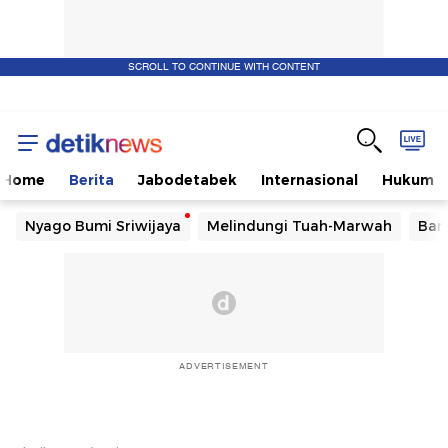
SCROLL TO CONTINUE WITH CONTENT
Home
Berita
Jabodetabek
Internasional
Hukum
Nyago Bumi Sriwijaya
Melindungi Tuah-Marwah
Ban
ADVERTISEMENT