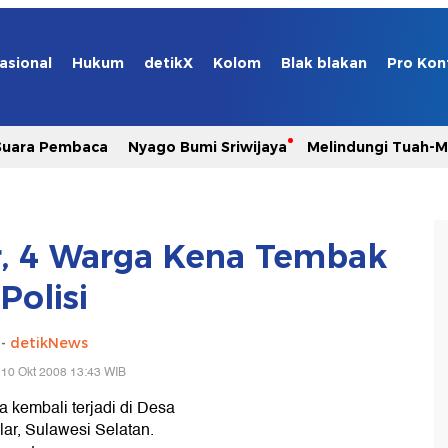
asional
Hukum
detikX
Kolom
Blak blakan
Pro Kon
Suara Pembaca
Nyago Bumi Sriwijaya
Melindungi Tuah-
ar, 4 Warga Kena Tembak
Polisi
-
detikNews
 10 Okt 2008 13:43 WIB
a kembali terjadi di Desa
ar, Sulawesi Selatan.