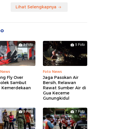
Lihat Selengkapnya
to
3 Foto
5 Foto
 News
Foto News
ng Fly Over
Jaga Pasokan Air
solek Sambut
Bersih, Relawan
 Kemerdekaan
Rawat Sumber Air di
Gua Keceme
Gunungkidul
5 Foto
7 Foto