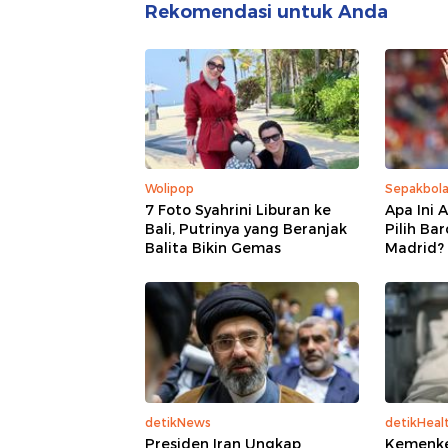
Rekomendasi untuk Anda
Wolipop
Sepakbol
7 Foto Syahrini Liburan ke
Apa Ini 
Bali, Putrinya yang Beranjak
Pilih Ba
Balita Bikin Gemas
Madrid?
detikNews
detikHeal
Presiden Iran Ungkap
Kemenke