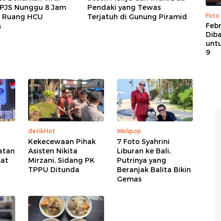
BPJS Nunggu 8 Jam
Pendaki yang Tewas
Foto
, Ruang HCU
Terjatuh di Gunung Piramid
Febr
s
Dib
untu
9
detikHot
Wolipop
Kekecewaan Pihak
7 Foto Syahrini
atan
Asisten Nikita
Liburan ke Bali,
sat
Mirzani, Sidang PK
Putrinya yang
TPPU Ditunda
Beranjak Balita Bikin
Gemas