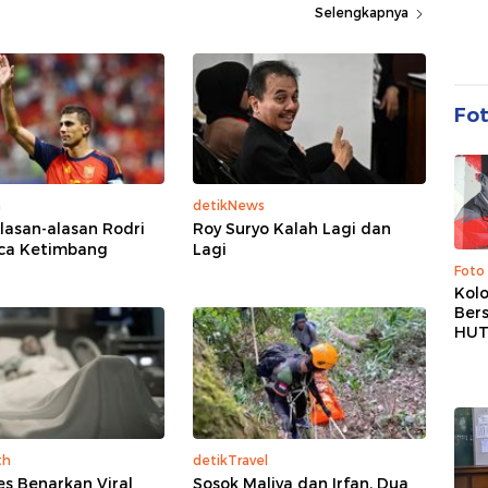
Selengkapnya
Fo
a
detikNews
Alasan-alasan Rodri
Roy Suryo Kalah Lagi dan
rca Ketimbang
Lagi
Foto
Kolo
Ber
HUT
th
detikTravel
s Benarkan Viral
Sosok Maliya dan Irfan, Dua