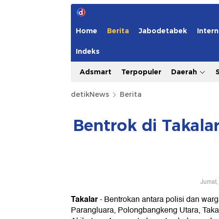
Home
Berita
Jabodetabek
Intern
Indeks
Adsmart
Terpopuler
Daerah
detikNews
Berita
Bentrok di Takal
Jumat,
Takalar
-
Bentrokan antara polisi dan warg
Parangluara, Polongbangkeng Utara, Takal