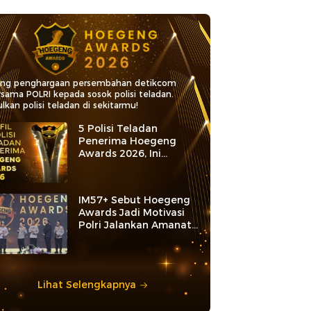
ang penghargaan persembahan detikcom
rsama POLRI kepada sosok polisi teladan.
lkan polisi teladan di sekitarmu!
5 Polisi Teladan
Penerima Hoegeng
Awards 2026, Ini
Kategori dan Kiprahnya
IM57+ Sebut Hoegeng
Awards Jadi Motivasi
Polri Jalankan Amanat
Konstitusi
Lihat Selengkapnya