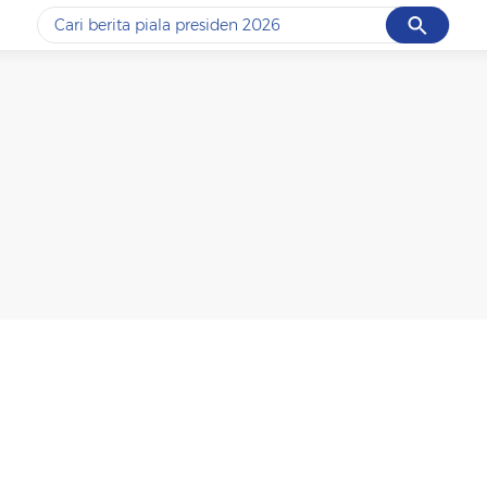
Cancel
Yang sedang ramai dicari
#1
data live draw sgp
#2
piala presiden 2026
#3
prabowo
#4
iran
#5
gempa hari ini
Promoted
Terakhir yang dicari
Loading...