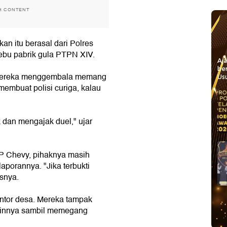
H CONTENT
n itu berasal dari Polres
tebu pabrik gula PTPN XIV.
Aj
be
 mereka menggembala memang
Usu
embuat polisi curiga, kalau
k dan mengajak duel," ujar
P Chevy, pihaknya masih
aporannya. "Jika terbukti
snya.
antor desa. Mereka tampak
ainnya sambil memegang