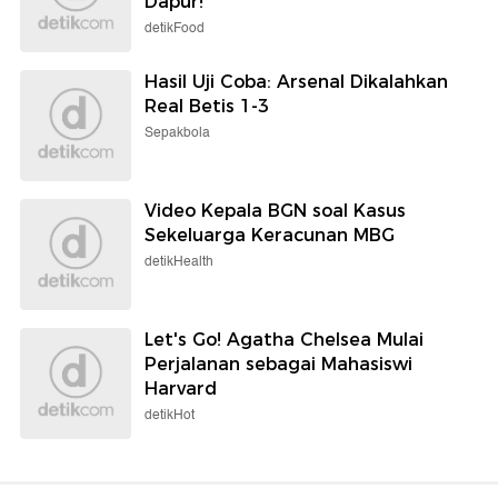
Dapur!
detikFood
Hasil Uji Coba: Arsenal Dikalahkan
Real Betis 1-3
Sepakbola
Video Kepala BGN soal Kasus
Sekeluarga Keracunan MBG
detikHealth
Let's Go! Agatha Chelsea Mulai
Perjalanan sebagai Mahasiswi
Harvard
detikHot