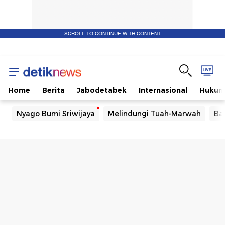
SCROLL TO CONTINUE WITH CONTENT
Home
Berita
Jabodetabek
Internasional
Huku
Nyago Bumi Sriwijaya
Melindungi Tuah-Marwah
Ba