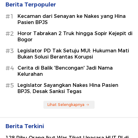
Berita Terpopuler
#1
Kecaman dari Senayan ke Nakes yang Hina
Pasien BPJS
#2
Horor Tabrakan 2 Truk hingga Sopir Kejepit di
Bogor
#3
Legislator PD Tak Setuju MUI: Hukuman Mati
Bukan Solusi Berantas Korupsi
#4
Cerita di Balik 'Bencongan' Jadi Nama
Kelurahan
#5
Legislator Sayangkan Nakes Hina Pasien
BPJS, Desak Sanksi Tegas
Lihat Selengkapnya
Berita Terkini
128 Ribu Orang Ikut War Tiket Upacara HUT RI di