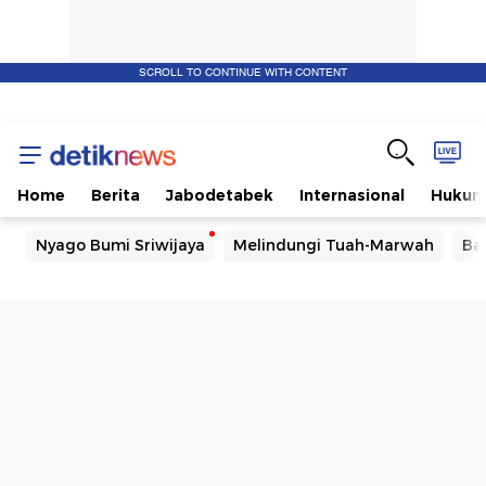
SCROLL TO CONTINUE WITH CONTENT
Home
Berita
Jabodetabek
Internasional
Huku
Nyago Bumi Sriwijaya
Melindungi Tuah-Marwah
Ba