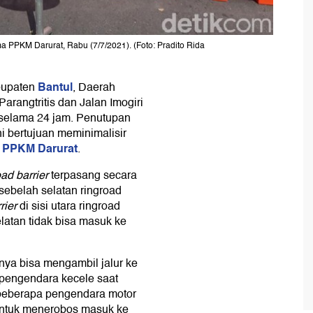
ama PPKM Darurat, Rabu (7/7/2021). (Foto: Pradito Rida
Bantul
bupaten
, Daerah
arangtritis dan Jalan Imogiri
selama 24 jam. Penutupan
ni bertujuan meminimalisir
PPKM Darurat
n
.
oad barrier
terpasang secara
i sebelah selatan ringroad
rier
di sisi utara ringroad
latan tidak bisa masuk ke
nya bisa mengambil jalur ke
 pengendara kecele saat
n beberapa pengendara motor
 untuk menerobos masuk ke