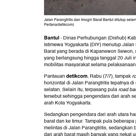
Jalan Parangtritis dan Imogiri Barat Bantul ditutup sel
Pertana/detikcom)
Bantul
-
Dinas Perhubungan (Dishub) Ka
Istimewa Yogyakarta (DIY) menutup Jalan P
Barat yang berada di Kapanewon Sewon, 
yang berlangsung hingga tanggal 20 Juli i
mobilitas masyarakat selama pelaksanaa
detikcom
Pantauan
, Rabu (7/7), tampak
r
horizontal di Jalan Parangtritis tepatnya d
selatan. Selain itu, terpasang pula
road bar
tersebut sehingga pengendara dari arah se
arah Kota Yogyakarta.
Sedangkan pengendara dari arah utara ha
barat dan ke timur. Tampak pula beberapa
melintas di Jalan Parangtritis, sedangka
dari arah barat masih banyak yang nekat