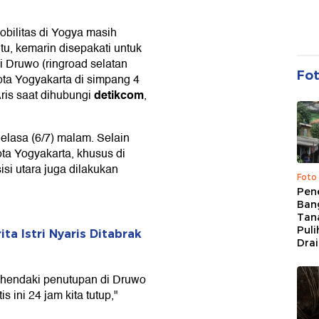
obilitas di Yogya masih
tu, kemarin disepakati untuk
i Druwo (ringroad selatan
Fo
ota Yogyakarta di simpang 4
detikcom
Aris saat dihubungi
,
Selasa (6/7) malam. Selain
ta Yogyakarta, khusus di
isi utara juga dilakukan
Foto
Pen
Bang
Tan
Puli
ta Istri Nyaris Ditabrak
Dra
nghendaki penutupan di Druwo
s ini 24 jam kita tutup,"