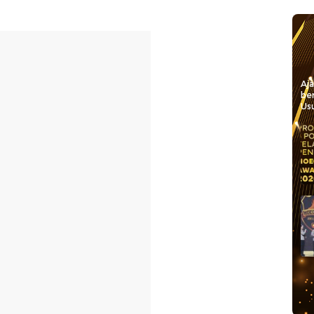
Aj
be
Usu