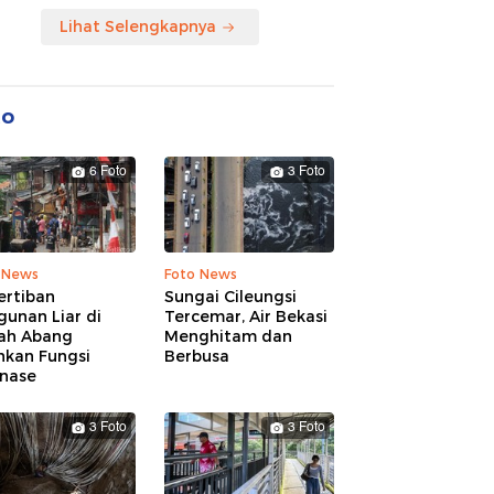
Lihat Selengkapnya
to
6 Foto
3 Foto
 News
Foto News
ertiban
Sungai Cileungsi
unan Liar di
Tercemar, Air Bekasi
ah Abang
Menghitam dan
hkan Fungsi
Berbusa
inase
3 Foto
3 Foto