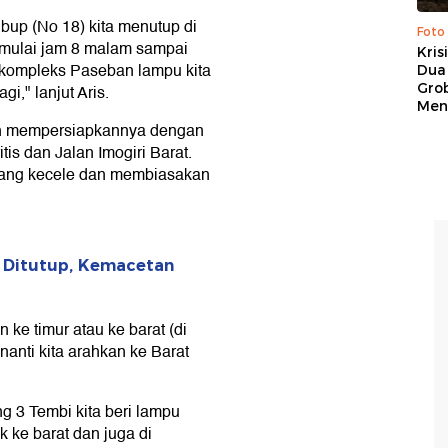
bup (No 18) kita menutup di
Foto
 mulai jam 8 malam sampai
Kris
k kompleks Paseban lampu kita
Dua 
Gro
i," lanjut Aris.
Men
elah mempersiapkannya dengan
s dan Jalan Imogiri Barat.
 yang kecele dan membiasakan
 Ditutup, Kemacetan
ke timur atau ke barat (di
nanti kita arahkan ke Barat
ng 3 Tembi kita beri lampu
k ke barat dan juga di