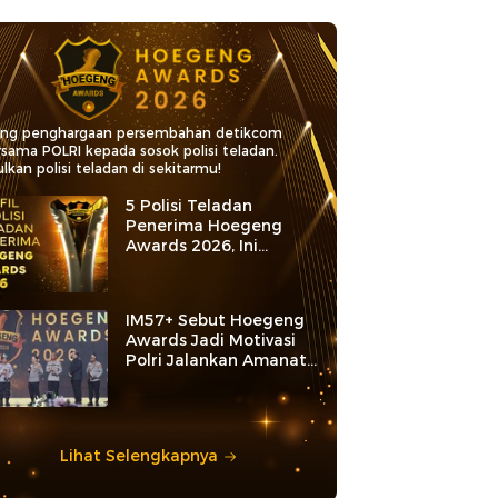
ang penghargaan persembahan detikcom
rsama POLRI kepada sosok polisi teladan.
lkan polisi teladan di sekitarmu!
5 Polisi Teladan
Penerima Hoegeng
Awards 2026, Ini
Kategori dan Kiprahnya
IM57+ Sebut Hoegeng
Awards Jadi Motivasi
Polri Jalankan Amanat
Konstitusi
Lihat Selengkapnya