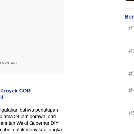
Ber
#
#
H CONTENT
#
#
 Proyek GOR:
i!
engatakan bahwa penutupan
#
 selama 24 jam berawal dari
perintah Wakil Gubernur DIY
sebut untuk menyikapi angka