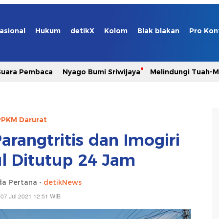
asional
Hukum
detikX
Kolom
Blak blakan
Pro Kon
Suara Pembaca
Nyago Bumi Sriwijaya
Melindungi Tuah-
PPKM Darurat
Parangtritis dan Imogiri
ul Ditutup 24 Jam
da Pertana -
detikNews
07 Jul 2021 12:51 WIB