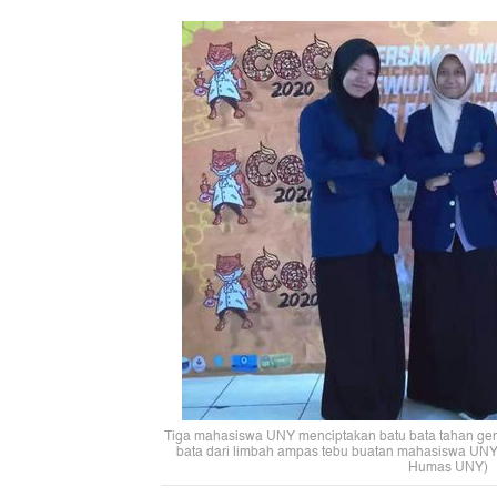
Tiga mahasiswa UNY menciptakan batu bata tahan gem
bata dari limbah ampas tebu buatan mahasiswa UNY, 
Humas UNY)