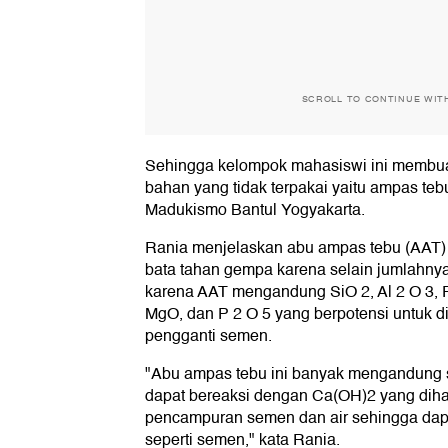
SCROLL TO CONTINUE WIT
Sehingga kelompok mahasiswi ini membuat
bahan yang tidak terpakai yaitu ampas teb
Madukismo Bantul Yogyakarta.
Rania menjelaskan abu ampas tebu (AAT) 
bata tahan gempa karena selain jumlahny
karena AAT mengandung SiO 2, Al 2 O 3, F
MgO, dan P 2 O 5 yang berpotensi untuk 
pengganti semen.
"Abu ampas tebu ini banyak mengandung s
dapat bereaksi dengan Ca(OH)2 yang dihas
pencampuran semen dan air sehingga dapa
seperti semen," kata Rania.