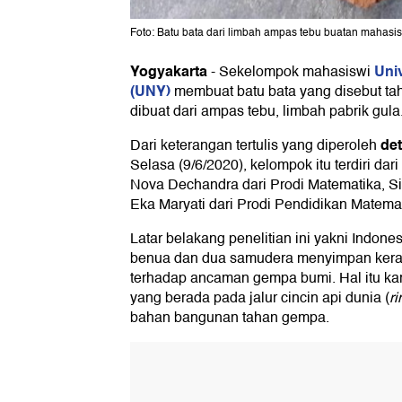
Foto: Batu bata dari limbah ampas tebu buatan mahasi
Yogyakarta
Uni
-
Sekelompok mahasiswi
(UNY)
membuat batu bata yang disebut tah
dibuat dari ampas tebu, limbah pabrik gula
de
Dari keterangan tertulis yang diperoleh
Selasa (9/6/2020), kelompok itu terdiri dar
Nova Dechandra dari Prodi Matematika, Si
Eka Maryati dari Prodi Pendidikan Matemat
Latar belakang penelitian ini yakni Indone
benua dan dua samudera menyimpan keraw
terhadap ancaman gempa bumi. Hal itu kar
yang berada pada jalur cincin api dunia (
ri
bahan bangunan tahan gempa.