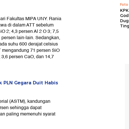
Foto
KPK 
God
 dari Fakultas MIPA UNY. Rania
Duga
awa di dalam ATT sebelum
Tin
 2; 4,3 persen Al 2 O 3; 7,5
 persen lain-lain. Sedangkan,
da suhu 600 derajat celsius
AT mengandung 71 persen SiO
3; 3,6 persen CaO, dan 14,7
k PLN Gegara Duit Habis
terial (ASTM), kandungan
ersen sehingga dapat
an paling memenuhi syarat