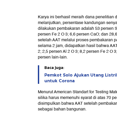
Karya ini berhasil meraih dana penelitian
melanjutkan, persentase kandungan seny
dilakukan pembakaran adalah 53 persen SiO
persen Fe 2 O 3; 6,6 persen CaO; dan 28,6
setelah AAT melalui proses pembakaran pa
selama 2 jam, didapatkan hasil bahwa A
2; 2,5 persen Al 2 O 3; 8,2 persen Fe 2 O 
persen lain-lain.
Baca juga:
Pemkot Solo Ajukan Utang Listri
untuk Corona
Menurut American Standart for Testing Ma
silika harus memenuhi syarat di atas 70 p
disimpulkan bahwa AAT setelah pembakar
sebagai bahan bangunan.