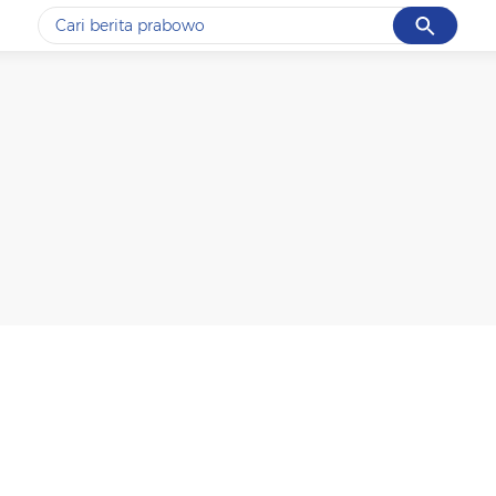
Cancel
Yang sedang ramai dicari
#1
data live draw sgp
#2
gempa hari ini
#3
prabowo
#4
iran
#5
demo
Promoted
Terakhir yang dicari
Loading...