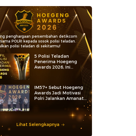
ang penghargaan persembahan detikcom
rsama POLRI kepada sosok polisi teladan.
lkan polisi teladan di sekitarmu!
5 Polisi Teladan
Penerima Hoegeng
Awards 2026, Ini
Kategori dan Kiprahnya
IM57+ Sebut Hoegeng
Awards Jadi Motivasi
Polri Jalankan Amanat
Konstitusi
Lihat Selengkapnya