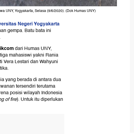
swa UNY, Yogyakarta, Selasa (9/6/2020). (Dok Humas UNY)
versitas Negeri Yogyakarta
an gempa. Batu bata ini
.
tikcom
dari Humas UNY,
i tiga mahasiswi yakni Rania
ti Vera Lestari dan Wahyuni
ika.
sia yang berada di antara dua
anan tersendiri terutama
ena posisi wilayah Indonesia
ng of fire
). Untuk itu diperlukan