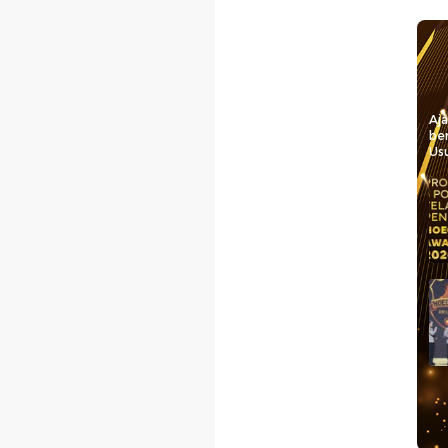
Aj
be
Usu