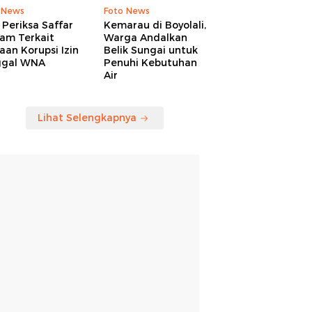
 News
Foto News
Periksa Saffar
Kemarau di Boyolali,
am Terkait
Warga Andalkan
an Korupsi Izin
Belik Sungai untuk
ggal WNA
Penuhi Kebutuhan
Air
Lihat Selengkapnya