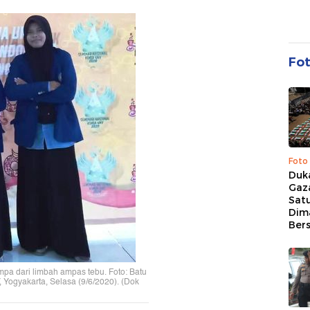
Fo
Foto
Duk
Gaz
Sat
Dim
Ber
pa dari limbah ampas tebu. Foto: Batu
Yogyakarta, Selasa (9/6/2020). (Dok