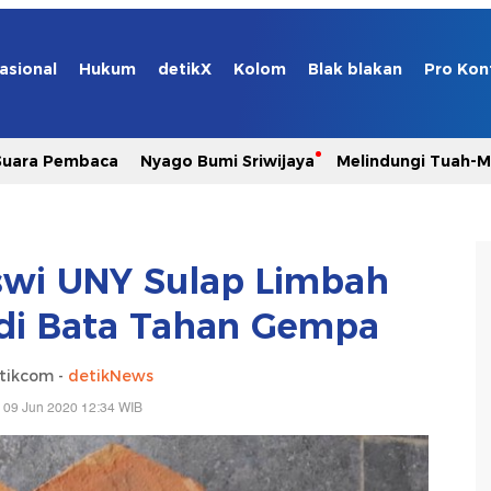
asional
Hukum
detikX
Kolom
Blak blakan
Pro Kon
Suara Pembaca
Nyago Bumi Sriwijaya
Melindungi Tuah-
iswi UNY Sulap Limbah
di Bata Tahan Gempa
tikcom -
detikNews
 09 Jun 2020 12:34 WIB