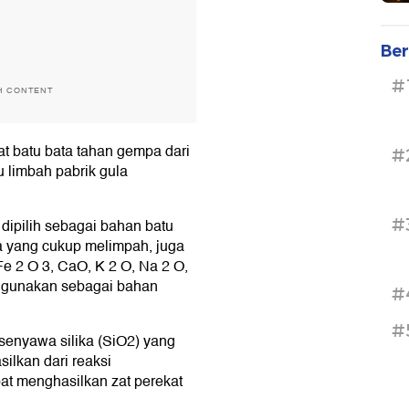
Ber
#
H CONTENT
 batu bata tahan gempa dari
#
u limbah pabrik gula
#
dipilih sebagai bahan batu
a yang cukup melimpah, juga
e 2 O 3, CaO, K 2 O, Na 2 O,
digunakan sebagai bahan
#
#
enyawa silika (SiO2) yang
ilkan dari reaksi
t menghasilkan zat perekat