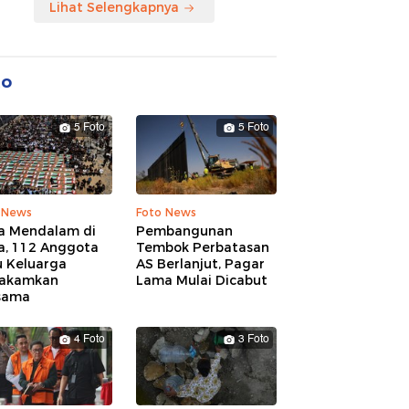
Lihat Selengkapnya
to
5 Foto
5 Foto
 News
Foto News
a Mendalam di
Pembangunan
a, 112 Anggota
Tembok Perbatasan
u Keluarga
AS Berlanjut, Pagar
akamkan
Lama Mulai Dicabut
sama
4 Foto
3 Foto