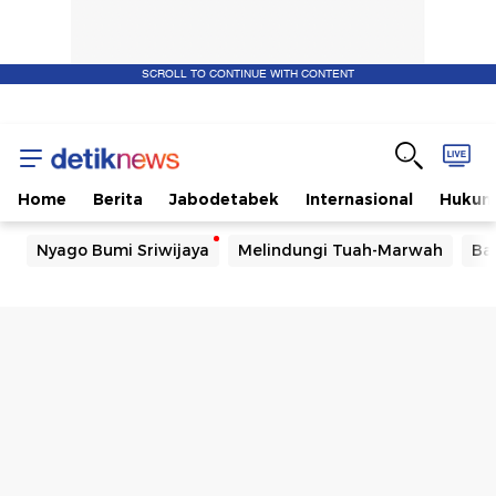
SCROLL TO CONTINUE WITH CONTENT
Home
Berita
Jabodetabek
Internasional
Huku
Nyago Bumi Sriwijaya
Melindungi Tuah-Marwah
Ba