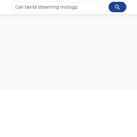
Cancel
Yang sedang ramai dicari
#1
ketik
#2
bromo
#3
streaming motogp
#4
prabowo
#5
data live draw sgp
Promoted
Terakhir yang dicari
Loading...