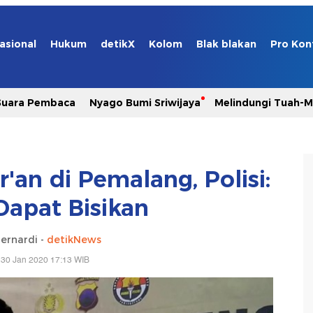
asional
Hukum
detikX
Kolom
Blak blakan
Pro Kon
Suara Pembaca
Nyago Bumi Sriwijaya
Melindungi Tuah-
r'an di Pemalang, Polisi:
apat Bisikan
ernardi -
detikNews
 30 Jan 2020 17:13 WIB