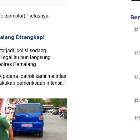
(eksemplar)," jelasnya.
Ber
#
malang Ditangkap!
 terjadi, polisi sedang
#
a Tegal itu pun langsung
polres Pemalang.
pidana, patroli kami melintas
#
kukan pemeriksaan intensif,"
#
#