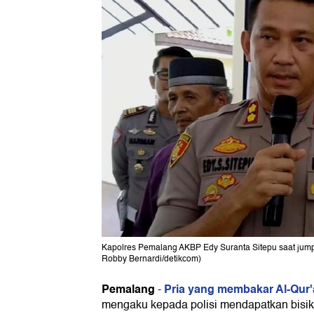
Kapolres Pemalang AKBP Edy Suranta Sitepu saat jumpa
Robby Bernardi/detikcom)
Pemalang
Pria yang membakar Al-Qur'
-
mengaku kepada polisi mendapatkan bisi