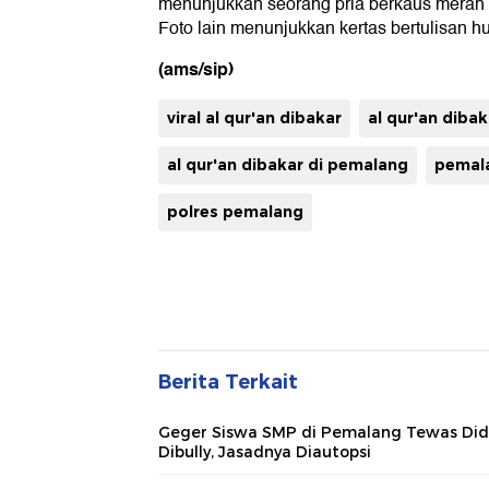
menunjukkan seorang pria berkaus merah di
Foto lain menunjukkan kertas bertulisan h
(ams/sip)
viral al qur'an dibakar
al qur'an dibak
al qur'an dibakar di pemalang
pemal
polres pemalang
Berita Terkait
Geger Siswa SMP di Pemalang Tewas Di
Dibully, Jasadnya Diautopsi