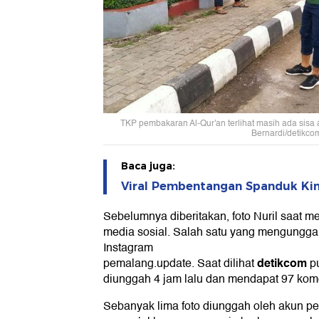
TKP pembakaran Al-Qur'an terlihat masih ada sisa
Bernardi/detikco
Baca juga:
Viral Pembentangan Spanduk Kin
Sebelumnya diberitakan, foto Nuril saat me
media sosial. Salah satu yang mengunggah
Instagram
detikcom
pemalang.update. Saat dilihat
pu
diunggah 4 jam lalu dan mendapat 97 kome
Sebanyak lima foto diunggah oleh akun pem