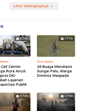
Lihat Selengkapnya
to
5 Foto
3 Foto
 News
Foto News
 Call Center
36 Buaya Mendiami
ga Rute Ancol,
Sungai Palu, Warga
prov DKI
Diminta Waspada
bah Layanan
sportasi Publik
5 Foto
3 Foto