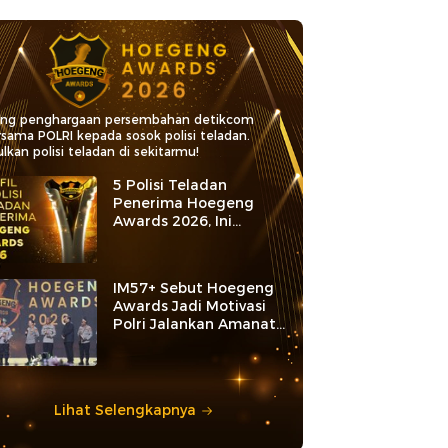
ang penghargaan persembahan detikcom
rsama POLRI kepada sosok polisi teladan.
lkan polisi teladan di sekitarmu!
5 Polisi Teladan
Penerima Hoegeng
Awards 2026, Ini
Kategori dan Kiprahnya
IM57+ Sebut Hoegeng
Awards Jadi Motivasi
Polri Jalankan Amanat
Konstitusi
Lihat Selengkapnya