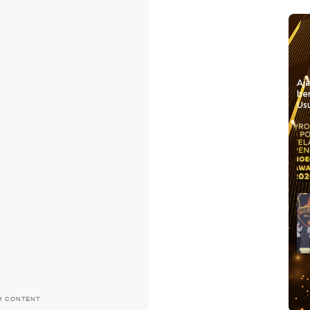
Aj
be
Usu
H CONTENT