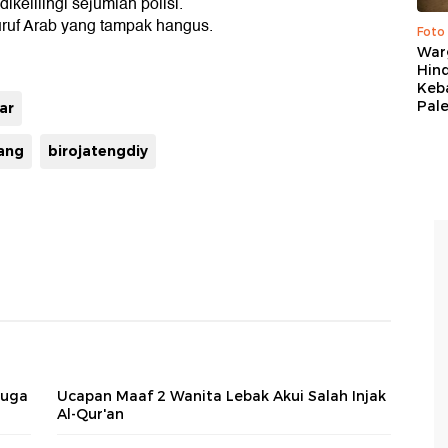
kelilingi sejumlah polisi.
uruf Arab yang tampak hangus.
Foto
War
Hind
Keb
Pal
ar
ang
birojatengdiy
duga
Ucapan Maaf 2 Wanita Lebak Akui Salah Injak
Al-Qur'an