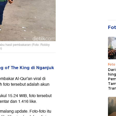
Fo
 abu hasil pembakaran (Foto: Robby
m)
Foto
g of The King di Nganjuk
Dari
hing
mbakar Al-Qur'an viral di
Pem
 foto tersebut adalah akun
Tam
Tran
kul 15.24 WIB, foto tersebut
ntar dan 1.416 like.
alang.update. Foto-foto itu