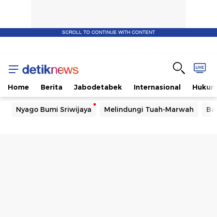
SCROLL TO CONTINUE WITH CONTENT
Home
Berita
Jabodetabek
Internasional
Huku
Nyago Bumi Sriwijaya
Melindungi Tuah-Marwah
Ba