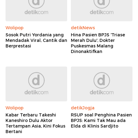
Wolipop
detikNews
Sosok Putri Yordania yang
Hina Pasien BPJS 'Triase
Mendadak Viral, Cantik dan
Merah Dulu', Dokter
Berprestasi
Puskesmas Malang
Dinonaktifkan
Wolipop
detikJogja
Kabar Terbaru Takeshi
RSUP soal Penghina Pasien
Kaneshiro Dulu Aktor
BPJS: Kami Tak Mau ada
Tertampan Asia, Kini Fokus
Elda di Klinis Sardjito
Bertani