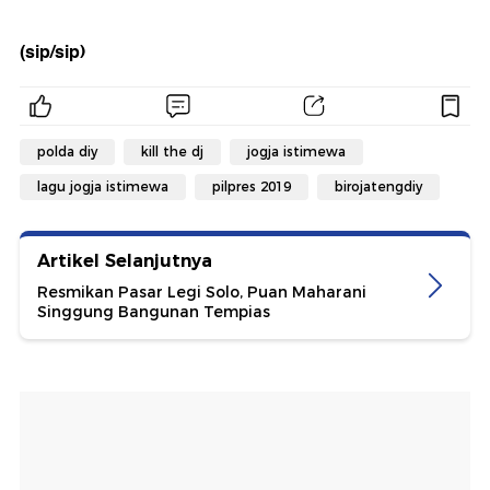
(sip/sip)
polda diy
kill the dj
jogja istimewa
lagu jogja istimewa
pilpres 2019
birojatengdiy
Artikel Selanjutnya
Resmikan Pasar Legi Solo, Puan Maharani
Singgung Bangunan Tempias