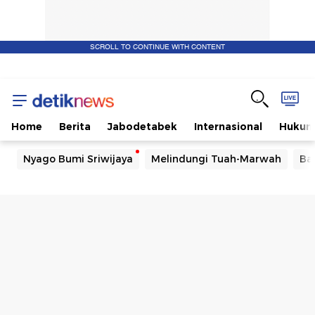
SCROLL TO CONTINUE WITH CONTENT
Home
Berita
Jabodetabek
Internasional
Huku
Nyago Bumi Sriwijaya
Melindungi Tuah-Marwah
Ba