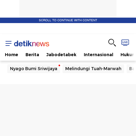
SCROLL TO CONTINUE WITH CONTENT
Home
Berita
Jabodetabek
Internasional
Huku
Nyago Bumi Sriwijaya
Melindungi Tuah-Marwah
Ba