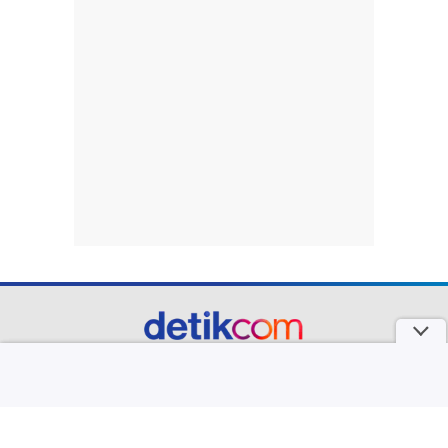
part of
Redaksi
Pedoman Media Siber
Karir
Kotak Pos