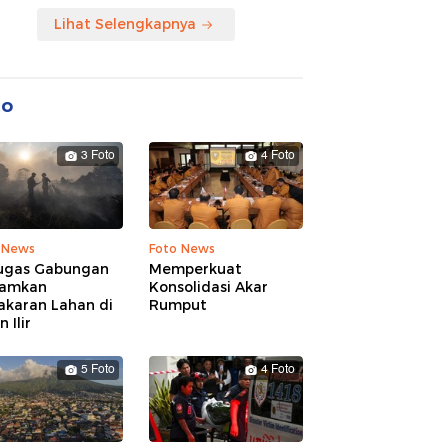
Lihat Selengkapnya
to
3 Foto
4 Foto
 News
Foto News
ugas Gabungan
Memperkuat
amkan
Konsolidasi Akar
akaran Lahan di
Rumput
 Ilir
5 Foto
4 Foto