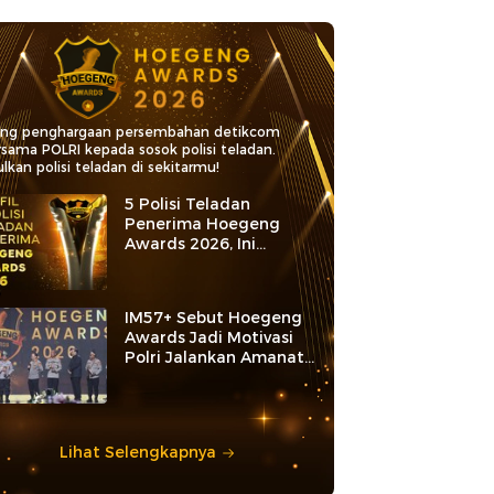
ang penghargaan persembahan detikcom
rsama POLRI kepada sosok polisi teladan.
lkan polisi teladan di sekitarmu!
5 Polisi Teladan
Penerima Hoegeng
Awards 2026, Ini
Kategori dan Kiprahnya
IM57+ Sebut Hoegeng
Awards Jadi Motivasi
Polri Jalankan Amanat
Konstitusi
Lihat Selengkapnya