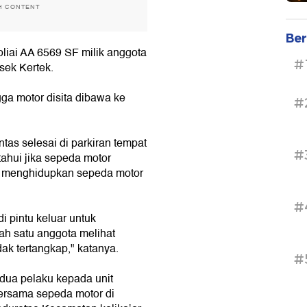
H CONTENT
Ber
iai AA 6569 SF milik anggota
#
lsek Kertek.
ga motor disita dibawa ke
#
tas selesai di parkiran tempat
#
tahui jika sepeda motor
ini menghidupkan sepeda motor
#
 pintu keluar untuk
lah satu anggota melihat
ak tertangkap," katanya.
#
dua pelaku kepada unit
 bersama sepeda motor di