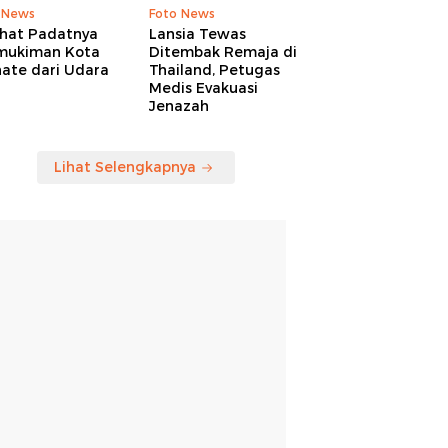
 News
Foto News
ihat Padatnya
Lansia Tewas
mukiman Kota
Ditembak Remaja di
nate dari Udara
Thailand, Petugas
Medis Evakuasi
Jenazah
Lihat Selengkapnya