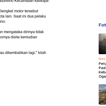
duretno Kecamatan kalikajar.
i Bengkel motor tersebut
a lain. Saat ini dua pelaku
ino.
Fo
an mengataka dirinya tidak
ornya disita kemudian
au dikembalikan lagi," kilah
Foto
Pet
Pad
Keb
Ogan