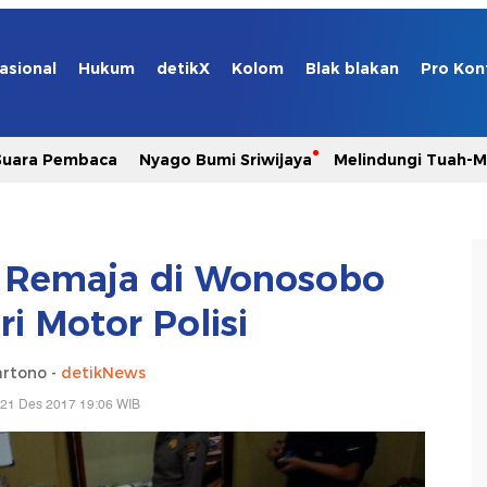
asional
Hukum
detikX
Kolom
Blak blakan
Pro Kon
Suara Pembaca
Nyago Bumi Sriwijaya
Melindungi Tuah-
a Remaja di Wonosobo
ri Motor Polisi
artono -
detikNews
 21 Des 2017 19:06 WIB