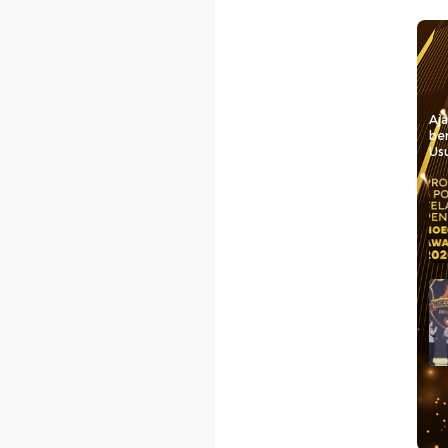
Aj
be
Usu