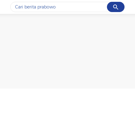
Cancel
Yang sedang ramai dicari
#1
data live draw sgp
#2
kebakaran
#3
prabowo
#4
iran
#5
gempa hari ini
Promoted
Terakhir yang dicari
Loading...