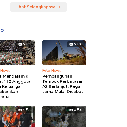
Lihat Selengkapnya
to
5 Foto
5 Foto
 News
Foto News
a Mendalam di
Pembangunan
a, 112 Anggota
Tembok Perbatasan
u Keluarga
AS Berlanjut, Pagar
akamkan
Lama Mulai Dicabut
sama
4 Foto
3 Foto