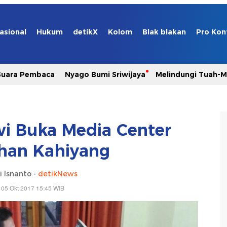
asional
Hukum
detikX
Kolom
Blak blakan
Pro Kon
Suara Pembaca
Nyago Bumi Sriwijaya
Melindungi Tuah-
i Buka Media Center
han Kahiyang
i Isnanto -
detikNews
 05 Okt 2017 15:45 WIB