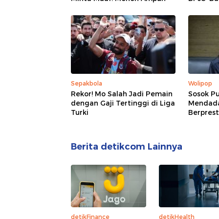
Sepakbola
Wolipop
Rekor! Mo Salah Jadi Pemain
Sosok Pu
dengan Gaji Tertinggi di Liga
Mendadak
Turki
Berprest
Berita detikcom Lainnya
detikFinance
detikHealth