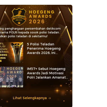
ang penghargaan persembahan detikcom
rsama POLRI kepada sosok polisi teladan.
lkan polisi teladan di sekitarmu!
5 Polisi Teladan
Penerima Hoegeng
Awards 2026, Ini
Kategori dan Kiprahnya
IM57+ Sebut Hoegeng
Awards Jadi Motivasi
Polri Jalankan Amanat
Konstitusi
Lihat Selengkapnya