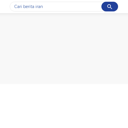
Cancel
Yang sedang ramai dicari
#1
gempa hari ini
#2
gempa
#3
prabowo
#4
iran
#5
demo
Promoted
Terakhir yang dicari
Loading...