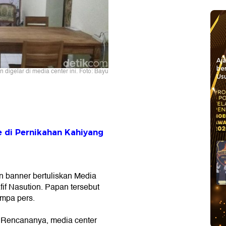
Aj
be
digelar di media center ini. Foto: Bayu
Usu
e di Pernikahan Kahiyang
n banner bertuliskan Media
f Nasution. Papan tersebut
umpa pers.
. Rencananya, media center