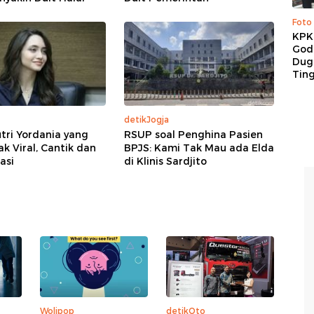
Foto
KPK 
God
Duga
Tin
detikJogja
tri Yordania yang
RSUP soal Penghina Pasien
 Viral, Cantik dan
BPJS: Kami Tak Mau ada Elda
asi
di Klinis Sardjito
Wolipop
detikOto