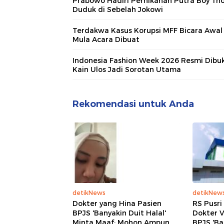
Prabowo Hadiri Pernikahan Putra Boy Tho
Duduk di Sebelah Jokowi
Terdakwa Kasus Korupsi MFF Bicara Awal
Mula Acara Dibuat
Indonesia Fashion Week 2026 Resmi Dibuk
Kain Ulos Jadi Sorotan Utama
Rekomendasi untuk Anda
detikNews
detikNew
Dokter yang Hina Pasien
RS Pusr
BPJS 'Banyakin Duit Halal'
Dokter V
Minta Maaf: Mohon Ampun
BPJS 'Ba