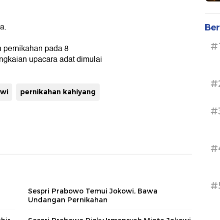
a.
Ber
#
 pernikahan pada 8
gkaian upacara adat dimulai
#
owi
pernikahan kahiyang
#
#
#
Sespri Prabowo Temui Jokowi, Bawa
Undangan Pernikahan