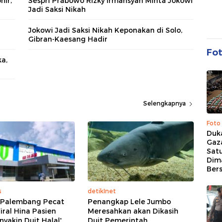
hir,
Sespri Prabowo Rizky Irmansyah Minta Jokowi
Jadi Saksi Nikah
Jokowi Jadi Saksi Nikah Keponakan di Solo,
Gibran-Kaesang Hadir
Fo
a,
Selengkapnya
Foto
Duk
Gaz
Sat
Dim
Ber
s
detikInet
i Palembang Pecat
Penangkap Lele Jumbo
iral Hina Pasien
Meresahkan akan Dikasih
nyakin Duit Halal'
Duit Pemerintah