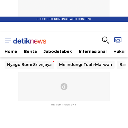
SCROLL TO CONTINUE WITH CONTENT
Home
Berita
Jabodetabek
Internasional
Huku
Nyago Bumi Sriwijaya
Melindungi Tuah-Marwah
Ban
ADVERTISEMENT