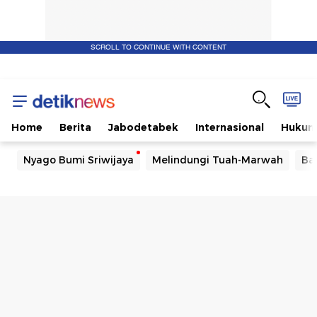
SCROLL TO CONTINUE WITH CONTENT
Home
Berita
Jabodetabek
Internasional
Huku
Nyago Bumi Sriwijaya
Melindungi Tuah-Marwah
Ba