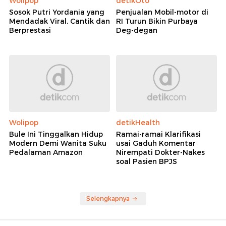
Wolipop
detikOto
Sosok Putri Yordania yang
Penjualan Mobil-motor di
Mendadak Viral, Cantik dan
RI Turun Bikin Purbaya
Berprestasi
Deg-degan
Wolipop
detikHealth
Bule Ini Tinggalkan Hidup
Ramai-ramai Klarifikasi
Modern Demi Wanita Suku
usai Gaduh Komentar
Pedalaman Amazon
Nirempati Dokter-Nakes
soal Pasien BPJS
Selengkapnya