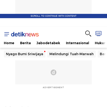
SCROLL TO CONTINUE WITH CONTENT
Home
Berita
Jabodetabek
Internasional
Huku
Nyago Bumi Sriwijaya
Melindungi Tuah-Marwah
Ban
ADVERTISEMENT