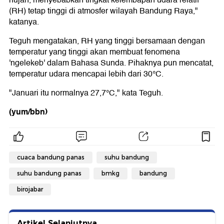
hujan, menyebabkan tingkat kelembapan udara relatif
(RH) tetap tinggi di atmosfer wilayah Bandung Raya,"
katanya.
Teguh mengatakan, RH yang tinggi bersamaan dengan
temperatur yang tinggi akan membuat fenomena
'ngelekeb' dalam Bahasa Sunda. Pihaknya pun mencatat,
temperatur udara mencapai lebih dari 30°C.
"Januari itu normalnya 27,7°C," kata Teguh.
(yum/bbn)
cuaca bandung panas
suhu bandung
suhu bandung panas
bmkg
bandung
birojabar
Artikel Selanjutnya