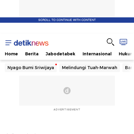
SCROLL TO CONTINUE WITH CONTENT
Home
Berita
Jabodetabek
Internasional
Huku
Nyago Bumi Sriwijaya
Melindungi Tuah-Marwah
Ban
ADVERTISEMENT