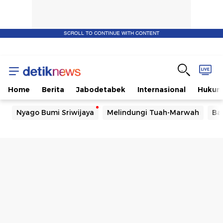
SCROLL TO CONTINUE WITH CONTENT
Home
Berita
Jabodetabek
Internasional
Huku
Nyago Bumi Sriwijaya
Melindungi Tuah-Marwah
Ba