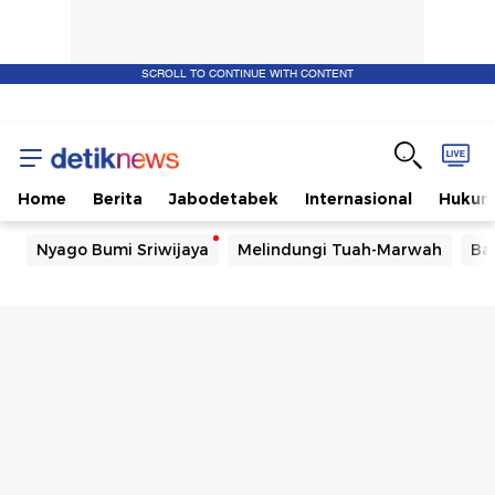
SCROLL TO CONTINUE WITH CONTENT
Home
Berita
Jabodetabek
Internasional
Huku
Nyago Bumi Sriwijaya
Melindungi Tuah-Marwah
Ba