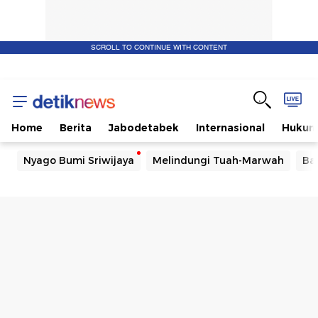
SCROLL TO CONTINUE WITH CONTENT
Home
Berita
Jabodetabek
Internasional
Huku
Nyago Bumi Sriwijaya
Melindungi Tuah-Marwah
Ba