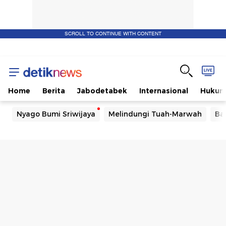
SCROLL TO CONTINUE WITH CONTENT
Home
Berita
Jabodetabek
Internasional
Huku
Nyago Bumi Sriwijaya
Melindungi Tuah-Marwah
Ba