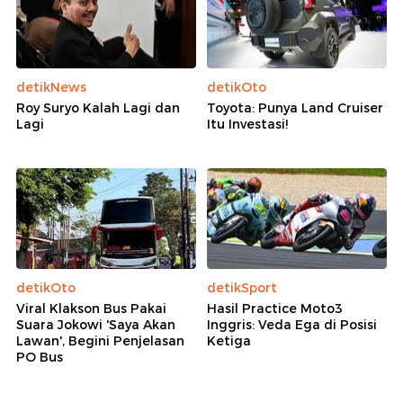
detikNews
detikOto
Roy Suryo Kalah Lagi dan
Toyota: Punya Land Cruiser
Lagi
Itu Investasi!
detikOto
detikSport
Viral Klakson Bus Pakai
Hasil Practice Moto3
Suara Jokowi 'Saya Akan
Inggris: Veda Ega di Posisi
Lawan', Begini Penjelasan
Ketiga
PO Bus