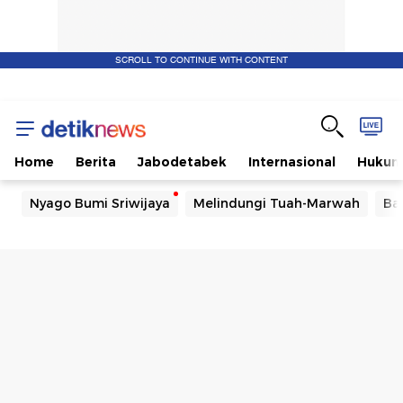
SCROLL TO CONTINUE WITH CONTENT
Home
Berita
Jabodetabek
Internasional
Huku
Nyago Bumi Sriwijaya
Melindungi Tuah-Marwah
Ba