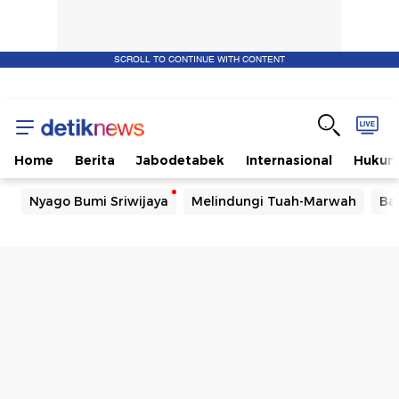
SCROLL TO CONTINUE WITH CONTENT
Home
Berita
Jabodetabek
Internasional
Huku
Nyago Bumi Sriwijaya
Melindungi Tuah-Marwah
Ba