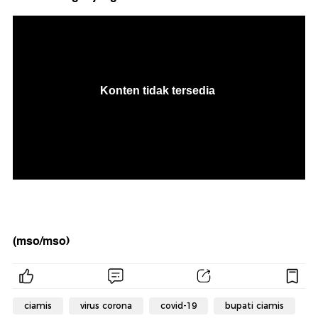
(mso/mso)
ciamis
virus corona
covid-19
bupati ciamis