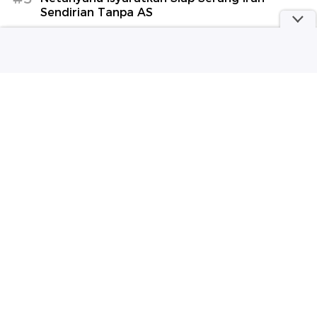
Sendirian Tanpa AS
Lihat Selengkapnya
Berita Terkini
Wamendagri Bima Arya Dorong DPRD Wujudkan
Pembangunan Berkeadilan Ekologis
Polres OKI Genjot Kualitas Layanan Lewat Forum
Konsultasi Publik Mandiri
Ketum TP PKK Ajak Pelajar Biak Kenali Potensi
Bahari untuk Cintai Tanah Air
Korea Utara Tembakkan Proyektil Diduga Rudal
Balistik, Jatuh ke Lautan
Kepala BGN Ungkap Penyebab Keracunan MBG di
Papua: Masaknya Kecepetan