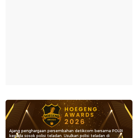
Ajang penghargaan persembahan detikcom bersama POLRI
kepada sosok polisi teladan. Usulkan polisi teladan di