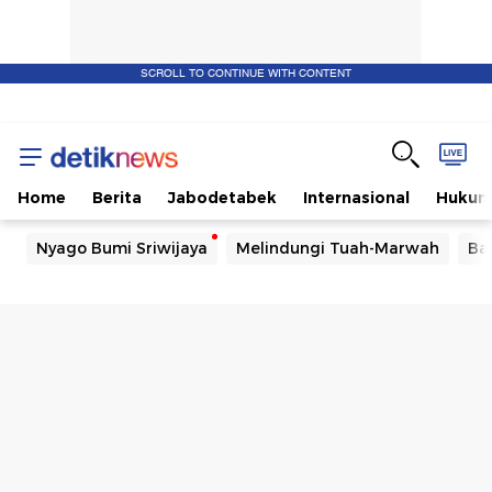
SCROLL TO CONTINUE WITH CONTENT
Home
Berita
Jabodetabek
Internasional
Huku
Nyago Bumi Sriwijaya
Melindungi Tuah-Marwah
Ba