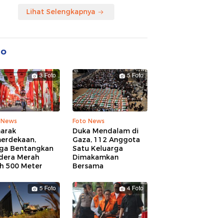
Lihat Selengkapnya
to
3 Foto
5 Foto
 News
Foto News
arak
Duka Mendalam di
erdekaan,
Gaza, 112 Anggota
ga Bentangkan
Satu Keluarga
dera Merah
Dimakamkan
ih 500 Meter
Bersama
5 Foto
4 Foto