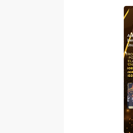
Aj
be
Usu