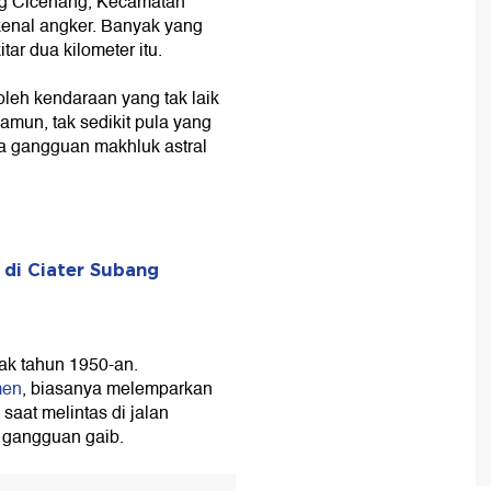
ng Cicenang, Kecamatan
kenal angker. Banyak yang
tar dua kilometer itu.
leh kendaraan yang tak laik
amun, tak sedikit pula yang
a gangguan makhluk astral
di Ciater Subang
ak tahun 1950-an.
men
, biasanya melemparkan
aat melintas di jalan
i gangguan gaib.