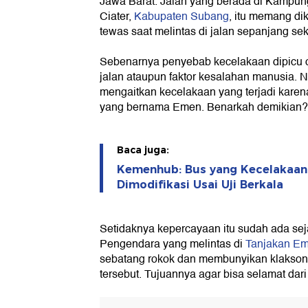
Jawa Barat. Jalan yang berada di Kampu
Ciater,
Kabupaten Subang
, itu memang di
tewas saat melintas di jalan sepanjang seki
Sebenarnya penyebab kecelakaan dipicu o
jalan ataupun faktor kesalahan manusia. N
mengaitkan kecelakaan yang terjadi karen
yang bernama Emen. Benarkah demikian?
Baca juga:
Kemenhub: Bus yang Kecelakaan 
Dimodifikasi Usai Uji Berkala
Setidaknya kepercayaan itu sudah ada sej
Pengendara yang melintas di
Tanjakan E
sebatang rokok dan membunyikan klakson s
tersebut. Tujuannya agar bisa selamat dar