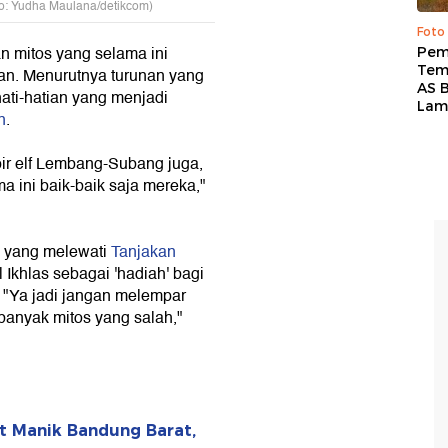
o: Yudha Maulana/detikcom)
Foto
n mitos yang selama ini
Pem
Tem
an. Menurutnya turunan yang
AS B
ati-hatian yang menjadi
Lam
n
.
ir elf Lembang-Subang juga,
 ini baik-baik saja mereka,"
 yang melewati
Tanjakan
Ikhlas sebagai 'hadiah' bagi
. "Ya jadi jangan melempar
banyak mitos yang salah,"
it Manik Bandung Barat,