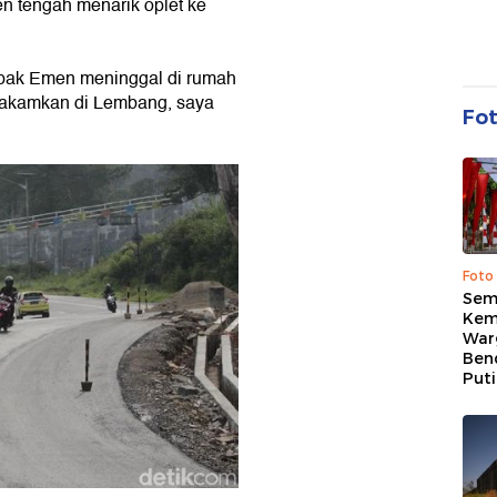
en tengah menarik oplet ke
 pak Emen meninggal di rumah
makamkan di Lembang, saya
Fo
Foto
Sem
Kem
War
Ben
Put