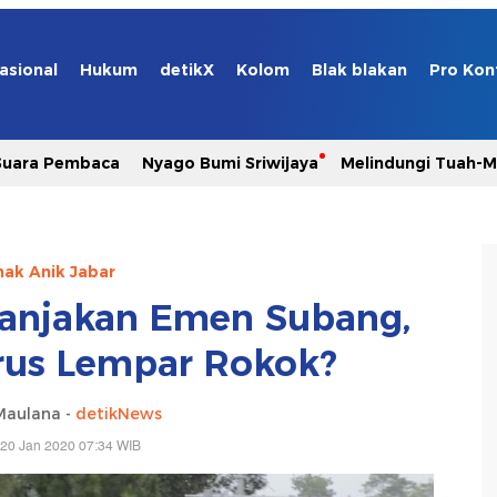
asional
Hukum
detikX
Kolom
Blak blakan
Pro Kon
Suara Pembaca
Nyago Bumi Sriwijaya
Melindungi Tuah-
ak Anik Jabar
anjakan Emen Subang,
rus Lempar Rokok?
Maulana -
detikNews
 20 Jan 2020 07:34 WIB