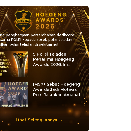
ang penghargaan persembahan detikcom
rsama POLRI kepada sosok polisi teladan.
lkan polisi teladan di sekitarmu!
5 Polisi Teladan
Penerima Hoegeng
Awards 2026, Ini
Kategori dan Kiprahnya
IM57+ Sebut Hoegeng
Awards Jadi Motivasi
Polri Jalankan Amanat
Konstitusi
Lihat Selengkapnya