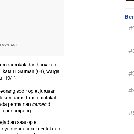
Ber
#
H CONTENT
#
s lempar rokok dan bunyikan
," kata H Sarman (64), warga
#
u (19/1).
#
eorang sopir oplet jurusan
lukan nama Emen melekat
 pada permainan
cemen
di
ggu penumpang.
#
ejadian saat oplet
nnya mengalami kecelakaan