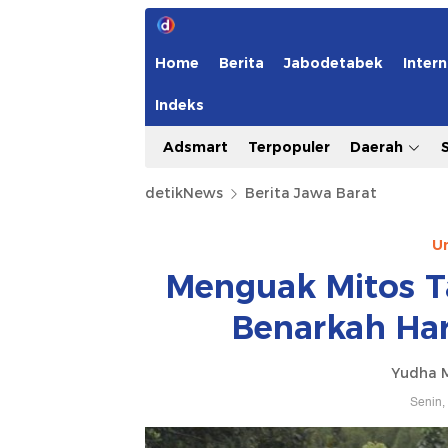
Home
Berita
Jabodetabek
Intern
Indeks
Adsmart
Terpopuler
Daerah
detikNews
Berita Jawa Barat
Un
Menguak Mitos T
Benarkah Ha
Yudha 
Senin,