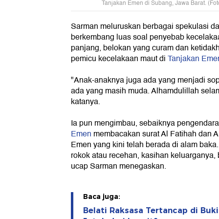
Tanjakan Emen di Subang, Jawa Barat. (Fot
Sarman meluruskan berbagai spekulasi da
berkembang luas soal penyebab kecelaka
panjang, belokan yang curam dan ketidakh
pemicu kecelakaan maut di
Tanjakan Eme
"Anak-anaknya juga ada yang menjadi sop
ada yang masih muda. Alhamdulillah selama
katanya.
Ia pun mengimbau, sebaiknya pengendara
Emen
membacakan surat Al Fatihah dan Al 
Emen yang kini telah berada di alam baka
rokok atau recehan, kasihan keluarganya, 
ucap Sarman menegaskan.
Baca juga:
Belati Raksasa Tertancap di Buk