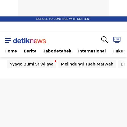
SCROLL TO CONTINUE WITH CONTENT
Home
Berita
Jabodetabek
Internasional
Huku
Nyago Bumi Sriwijaya
Melindungi Tuah-Marwah
Ba