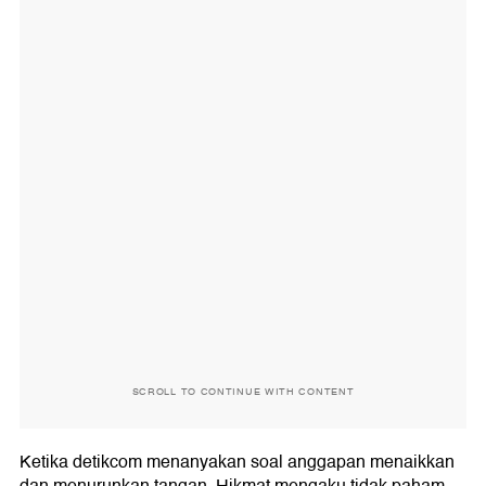
SCROLL TO CONTINUE WITH CONTENT
Ketika detikcom menanyakan soal anggapan menaikkan
dan menurunkan tangan, Hikmat mengaku tidak paham.