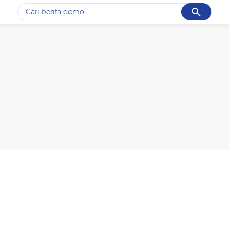
Cancel
Yang sedang ramai dicari
#1
piala presiden 2026
#2
prabowo
#3
gempa hari ini
#4
demo
#5
iran
Promoted
Terakhir yang dicari
Loading...