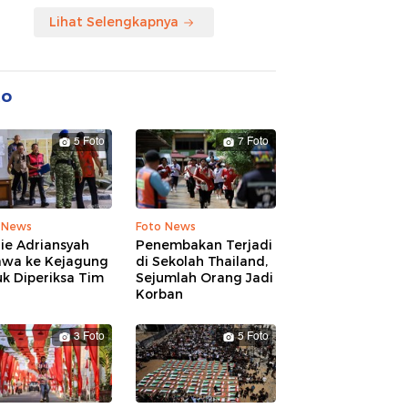
Lihat Selengkapnya
to
5 Foto
7 Foto
 News
Foto News
ie Adriansyah
Penembakan Terjadi
awa ke Kejagung
di Sekolah Thailand,
k Diperiksa Tim
Sejumlah Orang Jadi
Korban
3 Foto
5 Foto