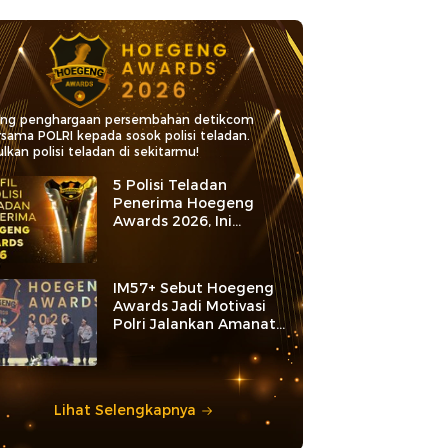
ang penghargaan persembahan detikcom
rsama POLRI kepada sosok polisi teladan.
lkan polisi teladan di sekitarmu!
5 Polisi Teladan
Penerima Hoegeng
Awards 2026, Ini
Kategori dan Kiprahnya
IM57+ Sebut Hoegeng
Awards Jadi Motivasi
Polri Jalankan Amanat
Konstitusi
Lihat Selengkapnya