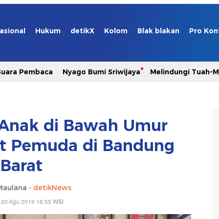
asional
Hukum
detikX
Kolom
Blak blakan
Pro Kon
Suara Pembaca
Nyago Bumi Sriwijaya
Melindungi Tuah-
, Anak di Bawah Umur
t Pemuda di Bandung
Barat
Maulana -
detikNews
 20 Agu 2019 16:55 WIB