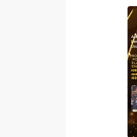
Aj
be
Usu