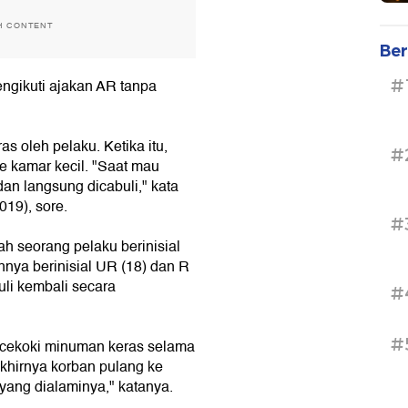
H CONTENT
Ber
#
ngikuti ajakan AR tanpa
as oleh pelaku. Ketika itu,
#
e kamar kecil. "Saat mau
 dan langsung dicabuli," kata
019), sore.
#
ah seorang pelaku berinisial
nnya berinisial UR (18) dan R
uli kembali secara
#
#
icekoki minuman keras selama
 akhirnya korban pulang ke
ang dialaminya," katanya.