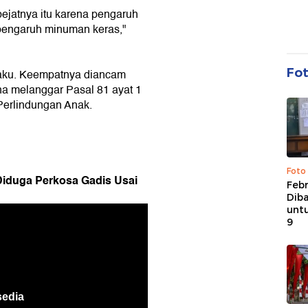
ejatnya itu karena pengaruh
rpengaruh minuman keras,"
Fo
elaku. Keempatnya diancam
a melanggar Pasal 81 ayat 1
Perlindungan Anak.
Foto
iduga Perkosa Gadis Usai
Febr
Dib
untu
9