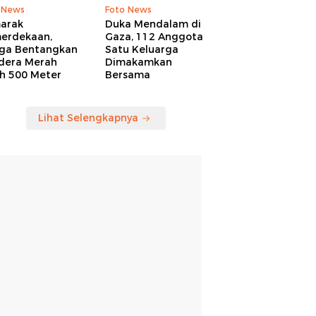
 News
Foto News
arak
Duka Mendalam di
erdekaan,
Gaza, 112 Anggota
ga Bentangkan
Satu Keluarga
dera Merah
Dimakamkan
ih 500 Meter
Bersama
Lihat Selengkapnya