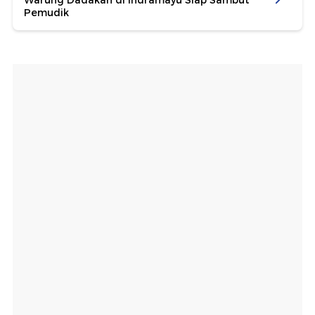
Warung Dadakan di Indramayu Siap Sambut
Pemudik