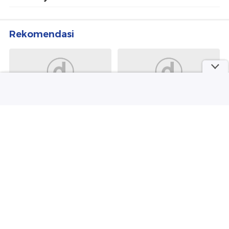
Rekomendasi
detikOto
Sepakbola
Jusuf Hamka Klaim Borong
Man City Jual Tijjani
61 Unit Land Cruiser FJ,
Reijnders, Buka Harga
Begini Kata Toyota
Mulai Rp 1,3 Triliun