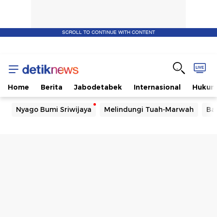
SCROLL TO CONTINUE WITH CONTENT
Home
Berita
Jabodetabek
Internasional
Huku
Nyago Bumi Sriwijaya
Melindungi Tuah-Marwah
Ba