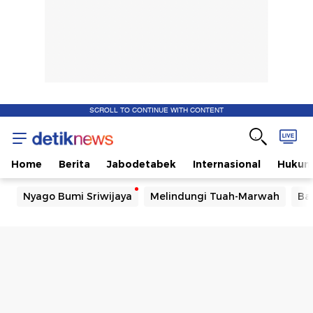
SCROLL TO CONTINUE WITH CONTENT
Home
Berita
Jabodetabek
Internasional
Huku
Nyago Bumi Sriwijaya
Melindungi Tuah-Marwah
Ba