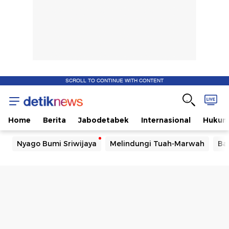
SCROLL TO CONTINUE WITH CONTENT
Home
Berita
Jabodetabek
Internasional
Huku
Nyago Bumi Sriwijaya
Melindungi Tuah-Marwah
Ba