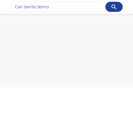
Cancel
Yang sedang ramai dicari
#1
gempa hari ini
#2
gempa
#3
iran
#4
demo
#5
prabowo
Promoted
Terakhir yang dicari
Loading...