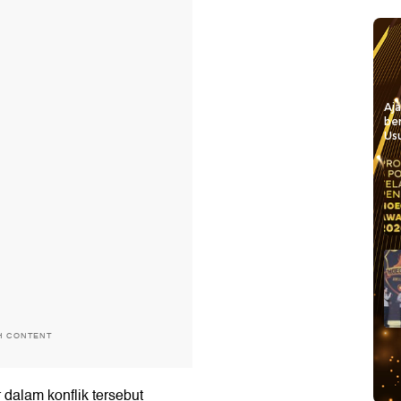
Aj
be
Usu
H CONTENT
 dalam konflik tersebut