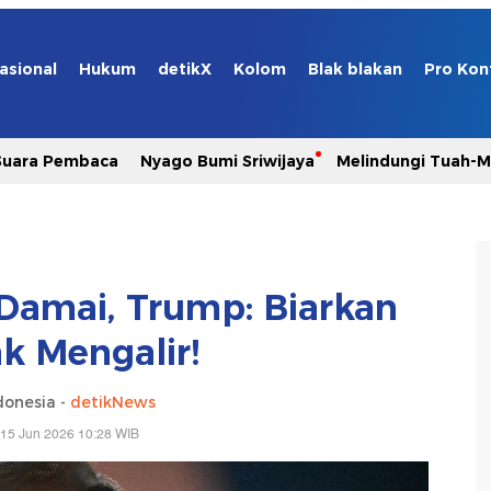
asional
Hukum
detikX
Kolom
Blak blakan
Pro Kon
Suara Pembaca
Nyago Bumi Sriwijaya
Melindungi Tuah-
 Damai, Trump: Biarkan
k Mengalir!
donesia -
detikNews
 15 Jun 2026 10:28 WIB