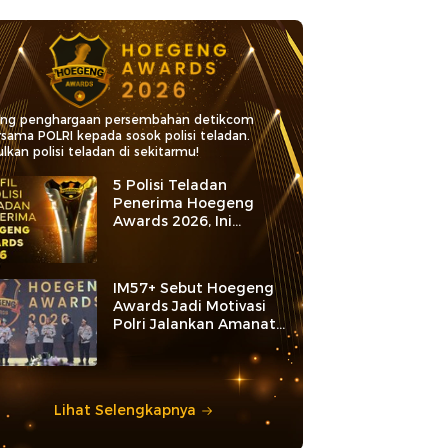
ang penghargaan persembahan detikcom
rsama POLRI kepada sosok polisi teladan.
lkan polisi teladan di sekitarmu!
5 Polisi Teladan
Penerima Hoegeng
Awards 2026, Ini
Kategori dan Kiprahnya
IM57+ Sebut Hoegeng
Awards Jadi Motivasi
Polri Jalankan Amanat
Konstitusi
Lihat Selengkapnya