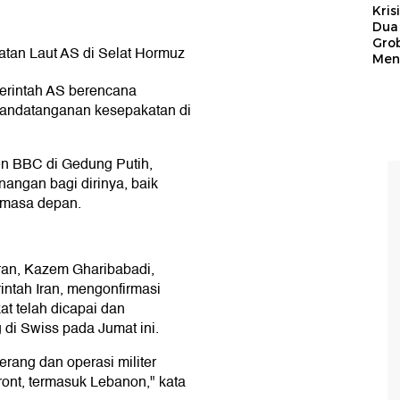
Kris
Dua 
Gro
tan Laut AS di Selat Hormuz
Men
rintah AS berencana
nandatanganan kesepakatan di
n BBC di Gedung Putih,
angan bagi dirinya, baik
 masa depan.
Iran, Kazem Gharibabadi,
rintah Iran, mengonfirmasi
t telah dicapai dan
di Swiss pada Jumat ini.
rang dan operasi militer
ront, termasuk Lebanon," kata