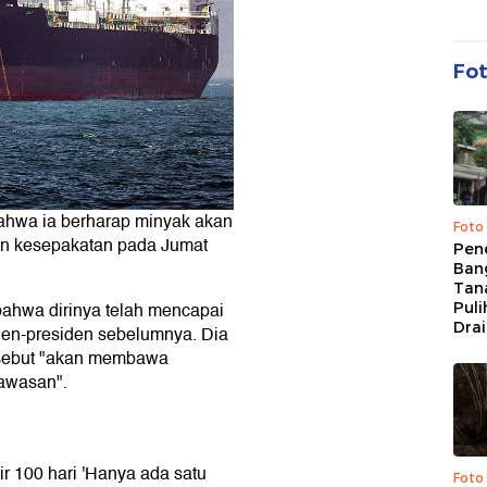
Fo
hwa ia berharap minyak akan
Foto
an kesepakatan pada Jumat
Pen
Bang
Tan
hwa dirinya telah mencapai
Puli
Dra
iden-presiden sebelumnya. Dia
sebut "akan membawa
awasan".
r 100 hari 'Hanya ada satu
Foto