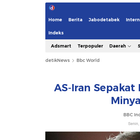
Home
Berita
Jabodetabek
Intern
Indeks
Adsmart
Terpopuler
Daerah
detikNews
Bbc World
AS-Iran Sepakat
Minya
BBC In
Senin,