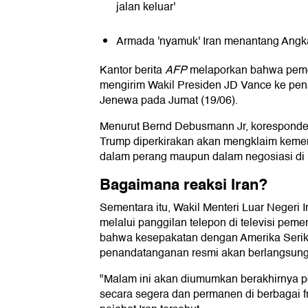
jalan keluar'
Armada 'nyamuk' Iran menantang Angka
Kantor berita
AFP
melaporkan bahwa peme
mengirim Wakil Presiden JD Vance ke pe
Jenewa pada Jumat (19/06).
Menurut Bernd Debusmann Jr, koresponde
Trump diperkirakan akan mengklaim kemen
dalam perang maupun dalam negosiasi di
Bagaimana reaksi Iran?
Sementara itu, Wakil Menteri Luar Negeri 
melalui panggilan telepon di televisi peme
bahwa kesepakatan dengan Amerika Serika
penandatanganan resmi akan berlangsung 
"Malam ini akan diumumkan berakhirnya pe
secara segera dan permanen di berbagai f