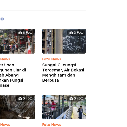
to
6 Foto
3 Foto
 News
Foto News
ertiban
Sungai Cileungsi
unan Liar di
Tercemar, Air Bekasi
ah Abang
Menghitam dan
hkan Fungsi
Berbusa
inase
3 Foto
3 Foto
 News
Foto News