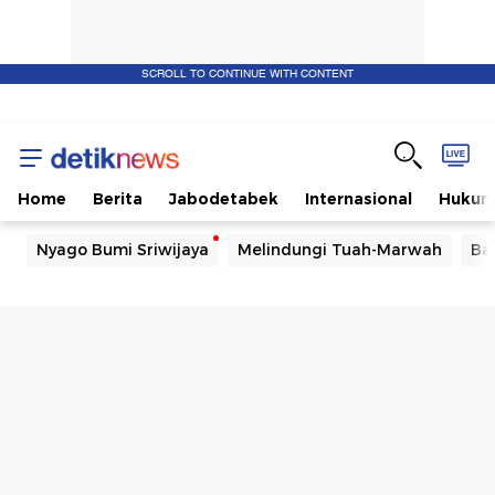
SCROLL TO CONTINUE WITH CONTENT
Home
Berita
Jabodetabek
Internasional
Huku
Nyago Bumi Sriwijaya
Melindungi Tuah-Marwah
Ba