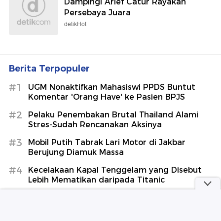
Dampingi Arief Catur Rayakan
Persebaya Juara
detikHot
Berita Terpopuler
#1
UGM Nonaktifkan Mahasiswi PPDS Buntut
Komentar 'Orang Have' ke Pasien BPJS
#2
Pelaku Penembakan Brutal Thailand Alami
Stres-Sudah Rencanakan Aksinya
#3
Mobil Putih Tabrak Lari Motor di Jakbar
Berujung Diamuk Massa
#4
Kecelakaan Kapal Tenggelam yang Disebut
Lebih Mematikan daripada Titanic
#5
Saudi-Turki-Pakistan Teken Pakta: Serangan
ke Satu Negara berarti ke Semua