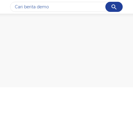
Cancel
Yang sedang ramai dicari
#1
gempa hari ini
#2
gempa
#3
iran
#4
demo
#5
prabowo
Promoted
Terakhir yang dicari
Loading...