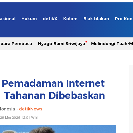
asional
Hukum
detikX
Kolom
Blak blakan
Pro Kon
Suara Pembaca
Nyago Bumi Sriwijaya
Melindungi Tuah-
a Pemadaman Internet
ti Tahanan Dibebaskan
donesia -
detikNews
 29 Mei 2026 12:01 WIB