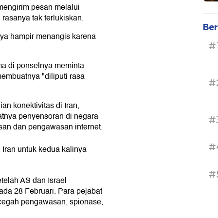
mengirim pesan melalui
rasanya tak terlukiskan.
Ber
saya hampir menangis karena
#
ma di ponselnya meminta
embuatnya "diliputi rasa
#
n konektivitas di Iran,
atnya penyensoran di negara
#
an dan pengawasan internet.
#
 Iran untuk kedua kalinya
#
telah AS dan Israel
ada 28 Februari. Para pejabat
ncegah pengawasan, spionase,