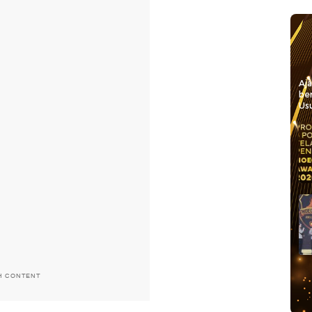
Aj
be
Usu
H CONTENT