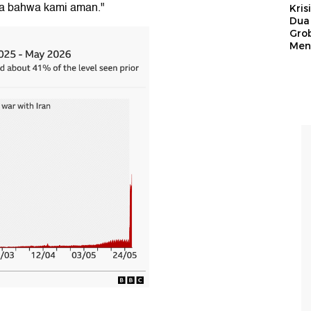
ka bahwa kami aman."
Kris
Dua 
Gro
Men