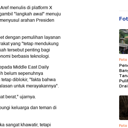
ef menulis di platform X
gambil "langkah awal" menuju
Fo
, menyusul arahan Presiden
net dengan pemulihan layanan
rakat yang "tetap mendukung
kah tersebut penting bagi
omi berbasis teknologi.
Foto
Pen
epada Middle East Daily
Bang
ih belum sepenuhnya
Tan
etap diblokir, "fakta bahwa
Puli
 alasan untuk merayakannya".
Dra
at berat," ujarnya.
ungi keluarga dan teman di
a sangat khawatir, tetapi
Foto