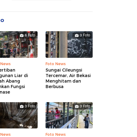
to
6 Foto
3 Foto
 News
Foto News
ertiban
Sungai Cileungsi
unan Liar di
Tercemar, Air Bekasi
ah Abang
Menghitam dan
hkan Fungsi
Berbusa
inase
3 Foto
3 Foto
 News
Foto News