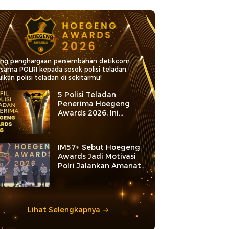
ang penghargaan persembahan detikcom
rsama POLRI kepada sosok polisi teladan.
lkan polisi teladan di sekitarmu!
5 Polisi Teladan
Penerima Hoegeng
Awards 2026, Ini
Kategori dan Kiprahnya
IM57+ Sebut Hoegeng
Awards Jadi Motivasi
Polri Jalankan Amanat
Konstitusi
Lihat Selengkapnya