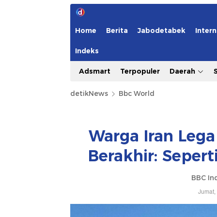
Home
Berita
Jabodetabek
Intern
Indeks
Adsmart
Terpopuler
Daerah
detikNews
Bbc World
Warga Iran Leg
Berakhir: Seper
BBC In
Jumat,