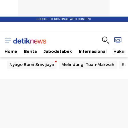
SCROLL TO CONTINUE WITH CONTENT
Home
Berita
Jabodetabek
Internasional
Huku
Nyago Bumi Sriwijaya
Melindungi Tuah-Marwah
Ba