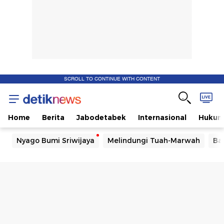
SCROLL TO CONTINUE WITH CONTENT
Home
Berita
Jabodetabek
Internasional
Huku
Nyago Bumi Sriwijaya
Melindungi Tuah-Marwah
Ba