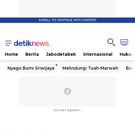
SCROLL TO CONTINUE WITH CONTENT
Home
Berita
Jabodetabek
Internasional
Huku
Nyago Bumi Sriwijaya
Melindungi Tuah-Marwah
Ban
ADVERTISEMENT