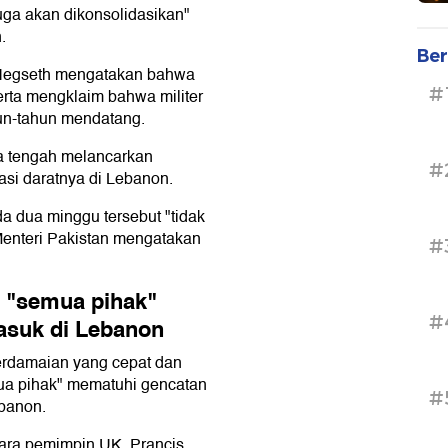
ga akan dikonsolidasikan"
.
Ber
 Hegseth mengatakan bahwa
#
erta mengklaim bahwa militer
tahun-tahun mendatang.
ya tengah melancarkan
#
asi daratnya di Lebanon.
a dua minggu tersebut "tidak
enteri Pakistan mengatakan
#
 "semua pihak"
#
masuk di Lebanon
rdamaian yang cepat dan
emua pihak" mematuhi gencatan
#
banon.
para pemimpin UK, Prancis,