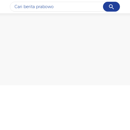
Cancel
Yang sedang ramai dicari
#1
ketik
#2
bromo
#3
streaming motogp
#4
prabowo
#5
data live draw sgp
Promoted
Terakhir yang dicari
Loading...