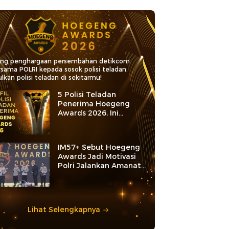
ang penghargaan persembahan detikcom
rsama POLRI kepada sosok polisi teladan.
lkan polisi teladan di sekitarmu!
5 Polisi Teladan
Penerima Hoegeng
Awards 2026, Ini
Kategori dan Kiprahnya
IM57+ Sebut Hoegeng
Awards Jadi Motivasi
Polri Jalankan Amanat
Konstitusi
Lihat Selengkapnya