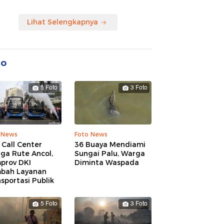
Lihat Selengkapnya
to
5 Foto
3 Foto
 News
Foto News
 Call Center
36 Buaya Mendiami
ga Rute Ancol,
Sungai Palu, Warga
prov DKI
Diminta Waspada
bah Layanan
sportasi Publik
5 Foto
3 Foto