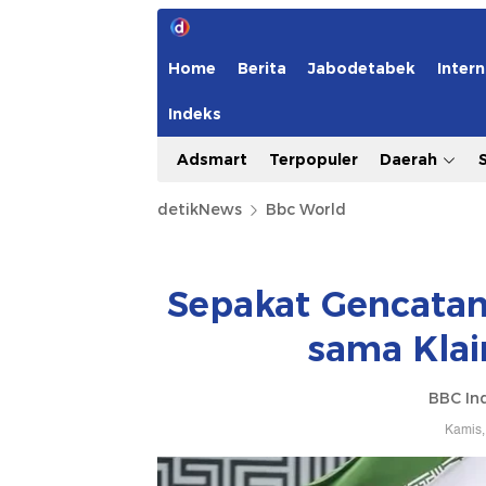
Home
Berita
Jabodetabek
Intern
Indeks
Adsmart
Terpopuler
Daerah
detikNews
Bbc World
Sepakat Gencatan
sama Kla
BBC In
Kamis,