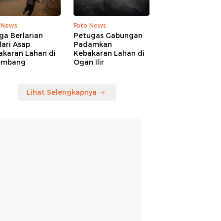
 News
Foto News
ga Berlarian
Petugas Gabungan
ari Asap
Padamkan
akaran Lahan di
Kebakaran Lahan di
embang
Ogan Ilir
Lihat Selengkapnya