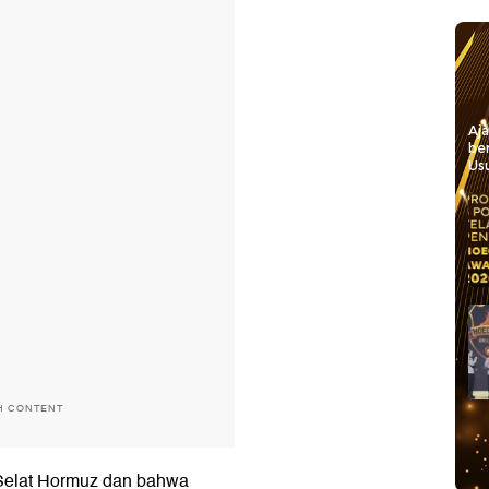
Aj
be
Usu
H CONTENT
Selat Hormuz dan bahwa