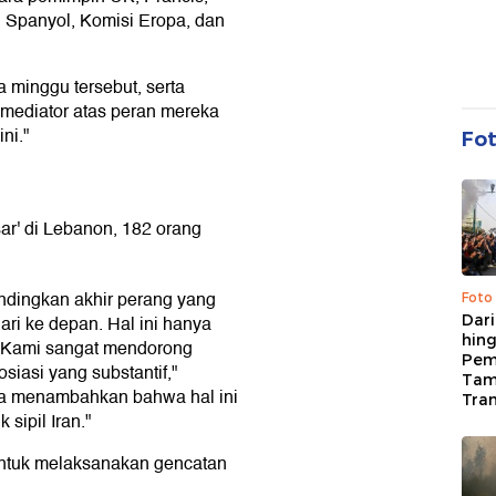
, Spanyol, Komisi Eropa, dan
 minggu tersebut, serta
 mediator atas peran mereka
ni."
Fo
sar' di Lebanon, 182 orang
ndingkan akhir perang yang
Foto
Dari
ri ke depan. Hal ini hanya
hing
k. Kami sangat mendorong
Pem
iasi yang substantif,"
Tam
aya menambahkan bahwa hal ini
Tran
sipil Iran."
ntuk melaksanakan gencatan