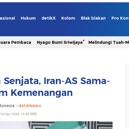
asional
Hukum
detikX
Kolom
Blak blakan
Pro Kon
Suara Pembaca
Nyago Bumi Sriwijaya
Melindungi Tuah-
 Senjata, Iran-AS Sama-
im Kemenangan
donesia -
detikNews
 09 Apr 2026 15:59 WIB