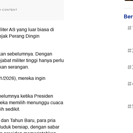
H CONTENT
Ber
#
iter AS yang luar biasa di
ejak Perang Dingin
#
sikan sebelumnya. Dengan
jabat militer tinggi hanya perlu
kan serangan.
#
1/2026), mereka ingin
#
belumnya ketika Presiden
ereka memilih menunggu cuaca
#
h sedikit.
dan Tahun Baru, para pria
 duduk bersiap, dengan sabar