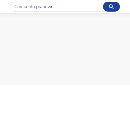
Cancel
Yang sedang ramai dicari
#1
data live draw sgp
#2
kebakaran
#3
prabowo
#4
iran
#5
gempa hari ini
Promoted
Terakhir yang dicari
Loading...