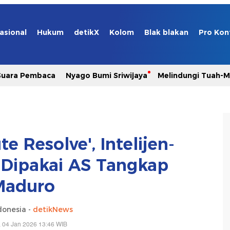
asional
Hukum
detikX
Kolom
Blak blakan
Pro Kon
Suara Pembaca
Nyago Bumi Sriwijaya
Melindungi Tuah-
e Resolve', Intelijen-
 Dipakai AS Tangkap
Maduro
donesia -
detikNews
 04 Jan 2026 13:46 WIB