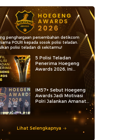
ang penghargaan persembahan detikcom
rsama POLRI kepada sosok polisi teladan.
lkan polisi teladan di sekitarmu!
5 Polisi Teladan
Penerima Hoegeng
Awards 2026, Ini
Kategori dan Kiprahnya
IM57+ Sebut Hoegeng
Awards Jadi Motivasi
Polri Jalankan Amanat
Konstitusi
Lihat Selengkapnya