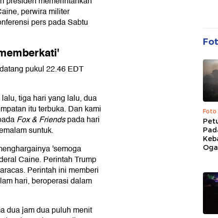
an presiden memerintahkan
aine, perwira militer
konferensi pers pada Sabtu
Fo
memberkati'
i datang pukul 22.46 EDT
alu, tiga hari yang lalu, dua
empatan itu terbuka. Dan kami
Foto
epada
Fox & Friends
pada hari
Pet
semalam suntuk.
Pad
Keb
menghargainya 'semoga
Ogan
deral Caine. Perintah Trump
racas. Perintah ini memberi
lam hari, beroperasi dalam
ma dua jam dua puluh menit