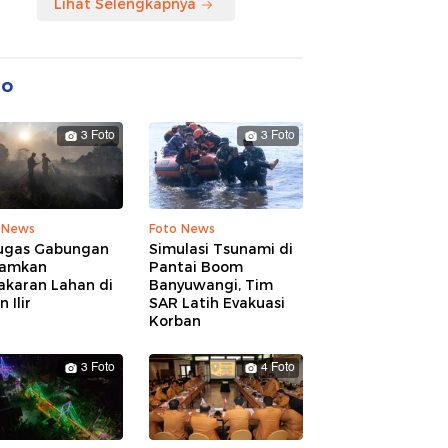
Lihat Selengkapnya
to
3 Foto
3 Foto
 News
Foto News
ugas Gabungan
Simulasi Tsunami di
amkan
Pantai Boom
akaran Lahan di
Banyuwangi, Tim
 Ilir
SAR Latih Evakuasi
Korban
3 Foto
4 Foto