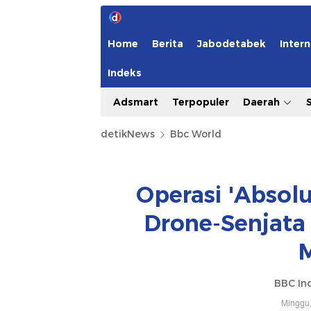
Home
Berita
Jabodetabek
Intern
Indeks
Adsmart
Terpopuler
Daerah
detikNews
Bbc World
Operasi 'Absolut
Drone-Senjata
BBC In
Minggu,