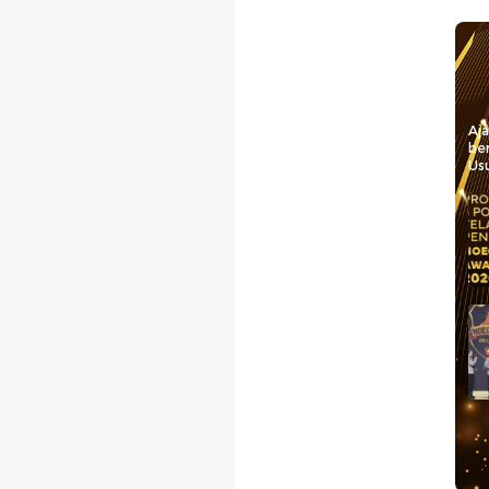
Aj
be
Usu