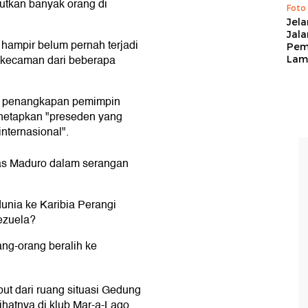
jutkan banyak orang di
Foto
Jela
Jal
i hampir belum pernah terjadi
Pem
 kecaman dari beberapa
Lam
n, penangkapan pemimpin
netapkan "preseden yang
nternasional".
as Maduro dalam serangan
dunia ke Karibia Perangi
ezuela?
ng-orang beralih ke
ut dari ruang situasi Gedung
sihatnya di klub Mar-a-Lago