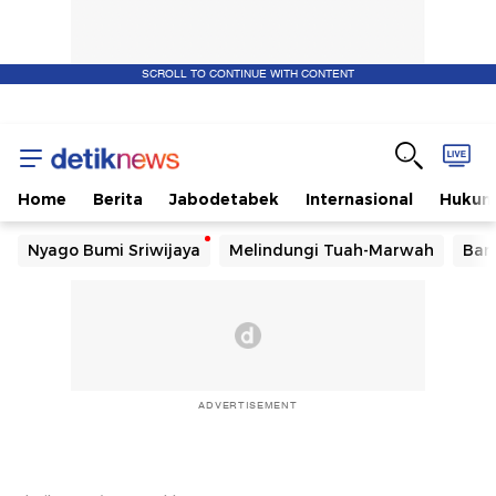
SCROLL TO CONTINUE WITH CONTENT
Home
Berita
Jabodetabek
Internasional
Huku
Nyago Bumi Sriwijaya
Melindungi Tuah-Marwah
Ban
ADVERTISEMENT