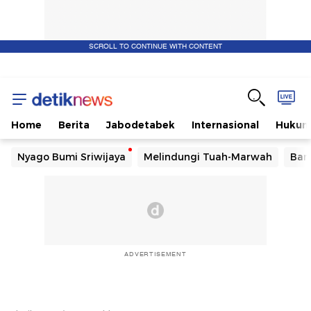
SCROLL TO CONTINUE WITH CONTENT
Home
Berita
Jabodetabek
Internasional
Huku
Nyago Bumi Sriwijaya
Melindungi Tuah-Marwah
Ban
ADVERTISEMENT