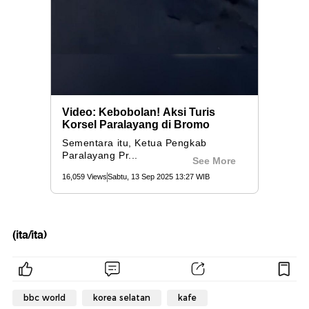
(ita/ita)
bbc world
korea selatan
kafe