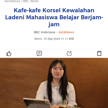
detikNews
BBC World
Kafe-kafe Korsel Kewalahan
Ladeni Mahasiswa Belajar Berjam-
jam
BBC Indonesia -
detikNews
Senin, 15 Sep 2025 11:11 WIB