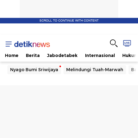
SCROLL TO CONTINUE WITH CONTENT
Home
Berita
Jabodetabek
Internasional
Huku
Nyago Bumi Sriwijaya
Melindungi Tuah-Marwah
Ba