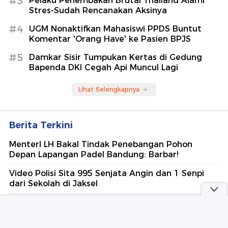
#3
Pelaku Penembakan Brutal Thailand Alami
Stres-Sudah Rencanakan Aksinya
#4
UGM Nonaktifkan Mahasiswi PPDS Buntut
Komentar 'Orang Have' ke Pasien BPJS
#5
Damkar Sisir Tumpukan Kertas di Gedung
Bapenda DKI Cegah Api Muncul Lagi
Lihat Selengkapnya
Berita Terkini
MenterI LH Bakal Tindak Penebangan Pohon
Depan Lapangan Padel Bandung: Barbar!
Video Polisi Sita 995 Senjata Angin dan 1 Senpi
dari Sekolah di Jaksel
Ini Dugaan Sumber Kebakaran 176 Hektare Lahan
di Gunung Bromo