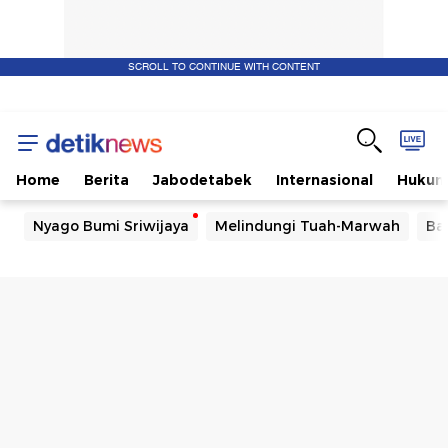
SCROLL TO CONTINUE WITH CONTENT
Home
Berita
Jabodetabek
Internasional
Huku
Nyago Bumi Sriwijaya
Melindungi Tuah-Marwah
Ba