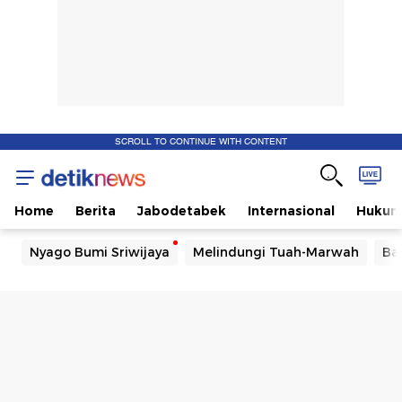
SCROLL TO CONTINUE WITH CONTENT
Home
Berita
Jabodetabek
Internasional
Huku
Nyago Bumi Sriwijaya
Melindungi Tuah-Marwah
Ba