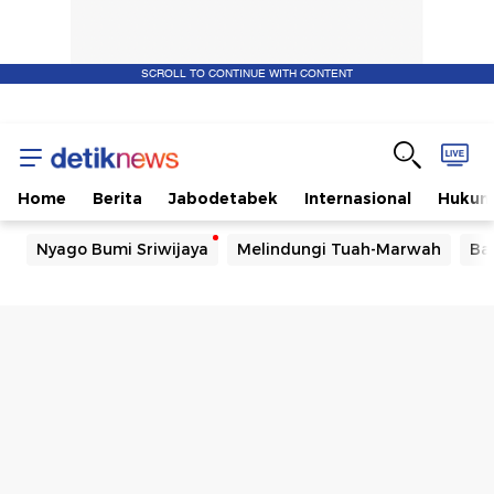
SCROLL TO CONTINUE WITH CONTENT
Home
Berita
Jabodetabek
Internasional
Huku
Nyago Bumi Sriwijaya
Melindungi Tuah-Marwah
Ba