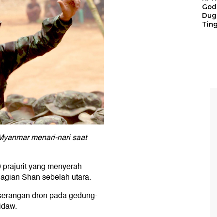
God
Duga
Tin
Myanmar menari-nari saat
 prajurit yang menyerah
agian Shan sebelah utara.
 serangan dron pada gedung-
idaw.