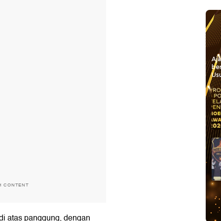
Aj
be
Usu
H CONTENT
 di atas panggung, dengan