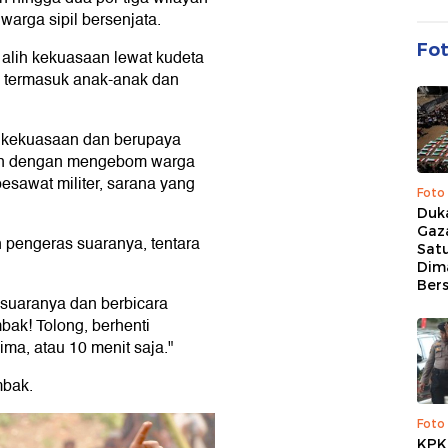
arga sipil bersenjata.
Fo
 alih kekuasaan lewat kudeta
h termasuk anak-anak dan
n kekuasaan dan berupaya
an dengan mengebom warga
esawat militer, sarana yang
Foto
Duk
Gaz
pengeras suaranya, tentara
Sat
Dim
Ber
 suaranya dan berbicara
bak! Tolong, berhenti
a, atau 10 menit saja."
mbak.
Foto
KPK 