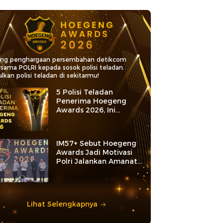
ang penghargaan persembahan detikcom
rsama POLRI kepada sosok polisi teladan.
lkan polisi teladan di sekitarmu!
5 Polisi Teladan
Penerima Hoegeng
Awards 2026, Ini
Kategori dan Kiprahnya
IM57+ Sebut Hoegeng
Awards Jadi Motivasi
Polri Jalankan Amanat
Konstitusi
Lihat Selengkapnya