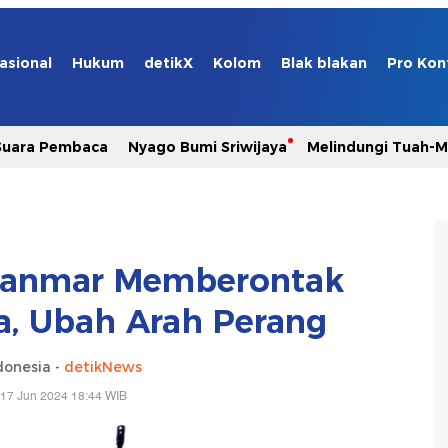
asional
Hukum
detikX
Kolom
Blak blakan
Pro Kon
Suara Pembaca
Nyago Bumi Sriwijaya
Melindungi Tuah-
anmar Memberontak
a, Ubah Arah Perang
donesia -
detikNews
 17 Jun 2024 18:44 WIB