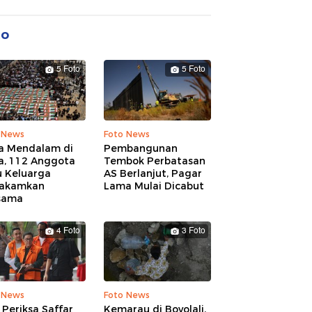
to
5 Foto
5 Foto
 News
Foto News
a Mendalam di
Pembangunan
a, 112 Anggota
Tembok Perbatasan
u Keluarga
AS Berlanjut, Pagar
akamkan
Lama Mulai Dicabut
sama
4 Foto
3 Foto
 News
Foto News
Periksa Saffar
Kemarau di Boyolali,