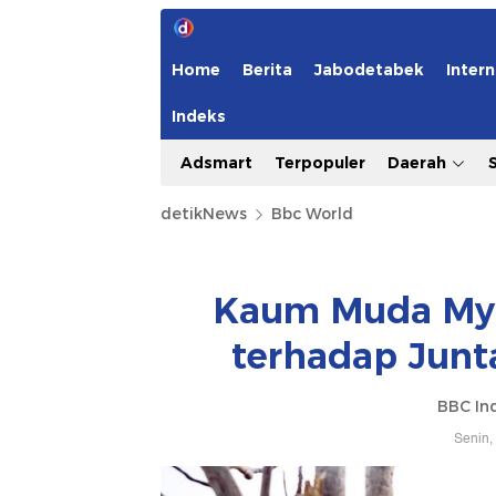
Home
Berita
Jabodetabek
Intern
Indeks
Adsmart
Terpopuler
Daerah
detikNews
Bbc World
Kaum Muda My
terhadap Junt
BBC In
Senin,