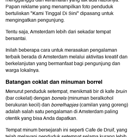
mengganggu dan keramaian yang tak ada habisnya.
Papan reklame yang menampilkan foto penduduk
bertuliskan "Kami Tinggal Di Sini" dipasang untuk
mengingatkan pengunjung.
Tentu saja, Amsterdam lebih dari sekadar tempat
bersantai.
Inilah beberapa cara untuk merasakan pengalaman
terbaik berada di Amsterdam melalui aktivitas kreatif dan
berkelanjutan yang bermanfaat bagi pengunjung dan
warga lokalnya.
Batangan coklat dan minuman borrel
Menurut penduduk setempat, menikmati bir di kafe
bruin
(bar cokelat) dengan
borrels
(minuman beralkohol
berukuran kecil) dan
borrelhapjes
(camilan yang goreng)
adalah salah satu pengalaman di Amsterdam paling
otentik yang bisa Anda dapatkan.
Tempat minum bersejarah ini seperti Cafe de Druif, yang
telah melayani penduduk setempat selama kurang lebih