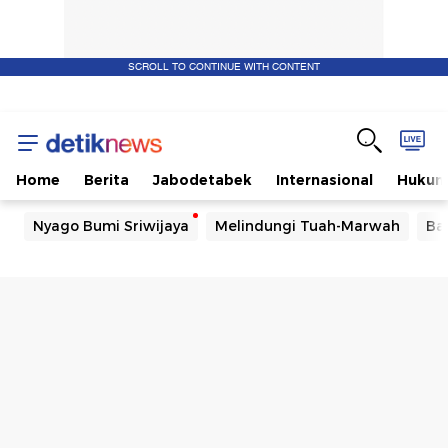
SCROLL TO CONTINUE WITH CONTENT
Home
Berita
Jabodetabek
Internasional
Huku
Nyago Bumi Sriwijaya
Melindungi Tuah-Marwah
Ba