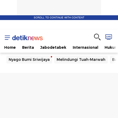
SCROLL TO CONTINUE WITH CONTENT
Home
Berita
Jabodetabek
Internasional
Huku
Nyago Bumi Sriwijaya
Melindungi Tuah-Marwah
Ba