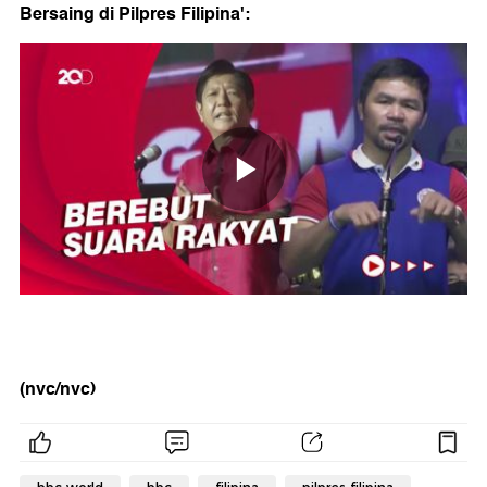
Bersaing di Pilpres Filipina':
(nvc/nvc)