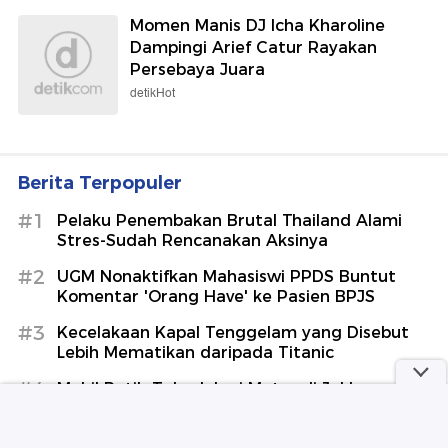
Momen Manis DJ Icha Kharoline
Dampingi Arief Catur Rayakan
Persebaya Juara
detikHot
Berita Terpopuler
#1
Pelaku Penembakan Brutal Thailand Alami
Stres-Sudah Rencanakan Aksinya
#2
UGM Nonaktifkan Mahasiswi PPDS Buntut
Komentar 'Orang Have' ke Pasien BPJS
#3
Kecelakaan Kapal Tenggelam yang Disebut
Lebih Mematikan daripada Titanic
#4
Mobil Putih Tabrak Lari Motor di Jakbar
Berujung Diamuk Massa
#5
Polisi Ungkap Saepul Pelaku Mutilasi Pria di