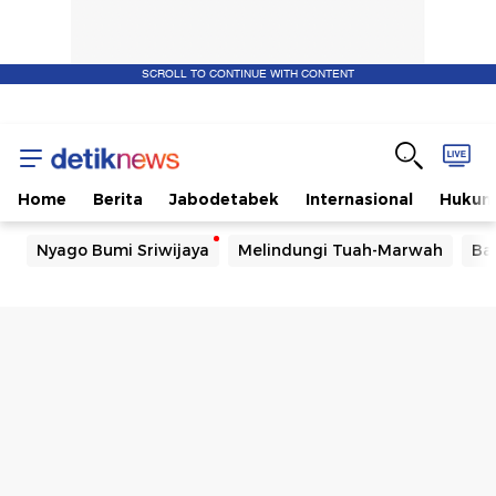
SCROLL TO CONTINUE WITH CONTENT
Home
Berita
Jabodetabek
Internasional
Huku
Nyago Bumi Sriwijaya
Melindungi Tuah-Marwah
Ba