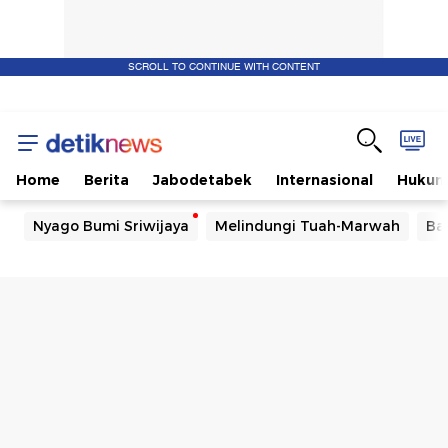
SCROLL TO CONTINUE WITH CONTENT
Home
Berita
Jabodetabek
Internasional
Huku
Nyago Bumi Sriwijaya
Melindungi Tuah-Marwah
Ba