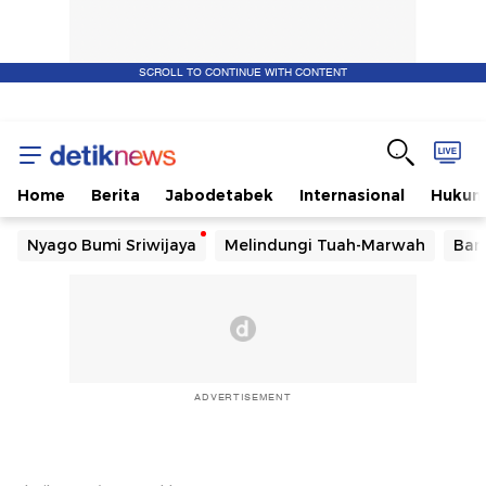
SCROLL TO CONTINUE WITH CONTENT
Home
Berita
Jabodetabek
Internasional
Huku
Nyago Bumi Sriwijaya
Melindungi Tuah-Marwah
Ban
ADVERTISEMENT